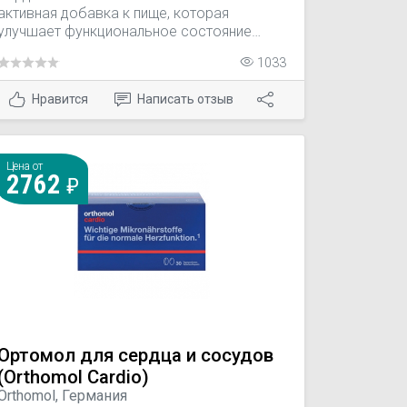
активная добавка к пище, которая
улучшает функциональное состояние
сердечно-сосудистой системы,
1033
способствует поддержанию в норме
уровня холестерина, поддерживает тонус
Нравится
Написать отзыв
сосудистой системы.
Цена от
2762
Ортомол для сердца и сосудов
(Orthomol Cardio)
Orthomol, Германия