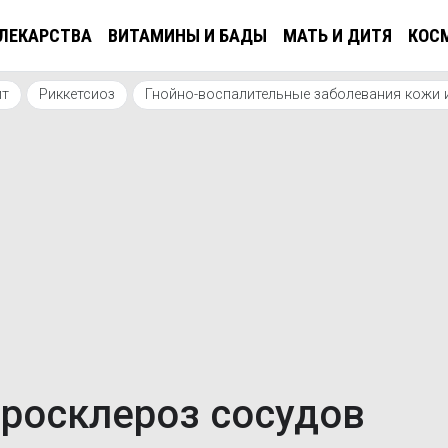
ЛЕКАРСТВА
ВИТАМИНЫ И БАДЫ
МАТЬ И ДИТЯ
КОС
ит
Риккетсиоз
Гнойно-воспалительные заболевания кожи и
еросклероз сосудов