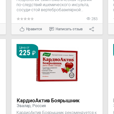
по-следствий ишемического инсульта,
сосуди-стой вертебробазилярной
недостаточности, сосудистой деменции,
1
283
,
атеросклероза сосу-дов головного
мозга, посттравматической,
Нравится
Написать отзыв
гипертонической энцефалопатии.
Офтальмология: хронические сосудистые
заболевания сетчатки и сосудистой
оболоч-ки глаза. Отология: снижение
Цена от
слуха перцептивного типа, болезнь
225
Меньера, ощущение шума в ушах.
КардиоАктив Боярышник
Эвалар, Россия
КардиоАктив Боярышник рекомендуется к