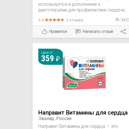
используется в дополнение к
диетотерапии для профилактики сердечно
сосудистых заболеваний и
5.0
2 отзыва
343
атеросклероза; коррекция диеты при
наличии факторов риска ИБС (АГ,
Нравится
Написать отзыв
ожирение, гиперлипидемия); нарушение
обмена липидов (сахарный диабет,
недостаточность функции печени,
гиперхолестеринемия,
Цена от
гипергомоцистеинемия, ожирение);
359
реабилитация после инфаркта миокарда,
инсульта; предупреждение развития
ожирения у взрослых и лиц пожилого
возраста.
Направит Витамины для сердца
Эвалар, Россия
Направит Витамины для сердца — это