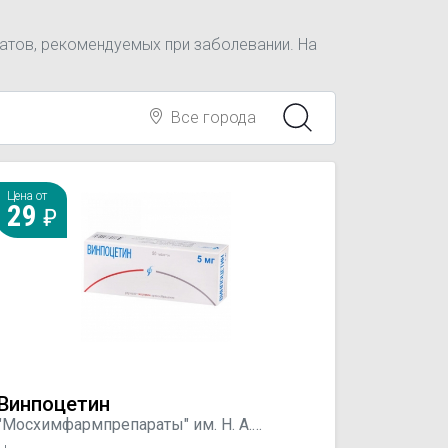
атов, рекомендуемых при заболевании. На
Все города
Цена от
29
Винпоцетин
"Мосхимфармпрепараты" им. Н. А.
Семашко, Россия; АЛСИ Фарма, Россия;