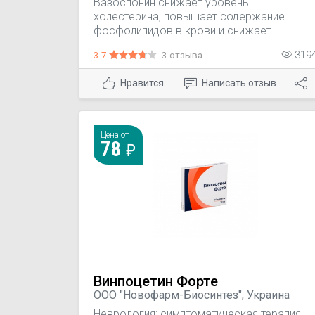
Вазоспонин снижает уровень
холестерина, повышает содержание
фосфолипидов в крови и снижает
коэффициент холестерин/фосфолипиды;
3.7
3 отзыва
319
снижает артериальное давление.
Нравится
Написать отзыв
Цена от
78
Винпоцетин Форте
ООО "Новофарм-Биосинтез", Украина
Неврология: симптоматическая терапия