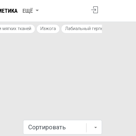
МЕТИКА
ЕЩЁ
 мягких тканей
Изжога
Лабиальный герпес
Озноб