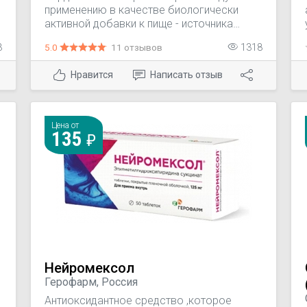
применению в качестве биологически
-
активной добавки к пище - источника
флавоноидов и дубильных веществ. Для
3
5.0
11 отзывов
1318
укрепления сердечной мышцы и сосудов.
Нравится
Написать отзыв
Цена от
135
Нейромексол
Герофарм, Россия
Антиоксидантное средство ,которое