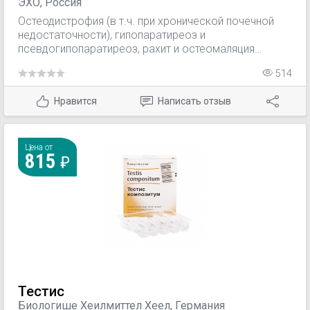
ЭХО, Россия
Остеодистрофия (в т.ч. при хронической почечной
недостаточности), гипопаратиреоз и
псевдогипопаратиреоз, рахит и остеомаляция
различного генеза, остеопороз (в т.ч.
514
постменопаузный, сенильный, стероидный), почечный
ацидоз, синдром Фанкони (наследственный почечный
Нравится
Написать отзыв
ацидоз с нефрокальцинозом, поздним рахитом и
адипозогенитальной дистрофией).
Цена от
815
Тестис
Биологише Хеилмиттел Хеел, Германия