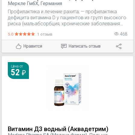
Меркле ГмбХ, Германия
Профилактика и лечение рахита; — профилактика
дефицита витамина D у пациентов из групп высокого
риска (мальабсорбция, хронические заболевания
тонкого отдела кишечника, билиарный цирроз
5.0
1 отзыв
468
печени, состояние после резекции желудка и/или
тонкого кишечника); — поддерживающая терапия
Нравится
Написать отзыв
остеопороза (различного генеза); — остеомаляция
(на фоне нарушений минерального обмена у
пациентов старше 45 лет, длительной
иммобилизации в случае травм, соблюдения диет с
Цена от
52
отказом от приема молока и молочных продуктов);
— лечение гипопаратиреоза и
псевдогипопаратиреоза.
Витамин Д3 водный (Аквадетрим)