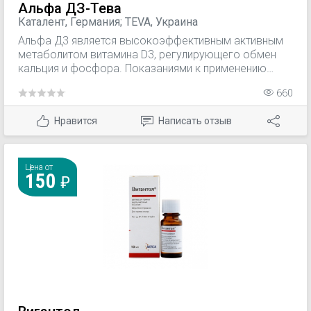
Альфа ДЗ-Тева
Каталент, Германия; TEVA, Украина
Альфа Д3 является высокоэффективным активным
метаболитом витамина D3, регулирующего обмен
кальция и фосфора. Показаниями к применению
препарата Альфа Д3 являются: Постменопаузальный
660
остеопороз. Остеопороз, связанный с лечением
глюкокортикоидами. Размягчение костей в пожилом
Нравится
Написать отзыв
возрасте (остеомаляция) как следствие
недостаточного всасывания, например в случае
мальабсорбции и постгастректомичного синдрома.
Для значительного снижения частотности падения
Цена от
150
среди людей пожилого возраста. При
гипопаратиреозе или гипофосфатемическом
(витамин D-устойчивом) рахите.