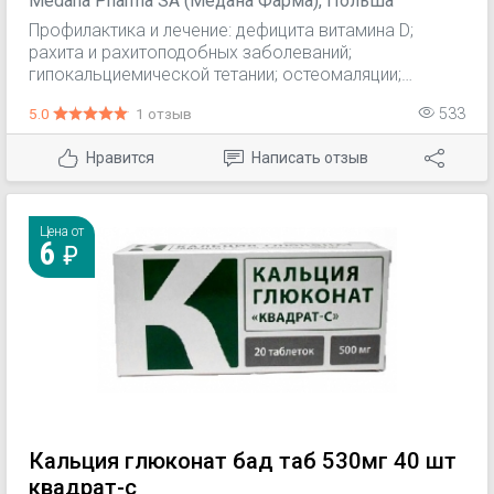
Medana Pharma SA (Медана Фарма), Польша
Профилактика и лечение: дефицита витамина D;
рахита и рахитоподобных заболеваний;
гипокальциемической тетании; остеомаляции;
метаболических остеопатий (гипопаратиреоз и
5.0
1 отзыв
533
псевдогипопаратиреоз). Лечение остеопороза, в т.ч.
постменопаузного (в составе комплексной терапии).
Нравится
Написать отзыв
Цена от
6
Кальция глюконат бад таб 530мг 40 шт
квадрат-с