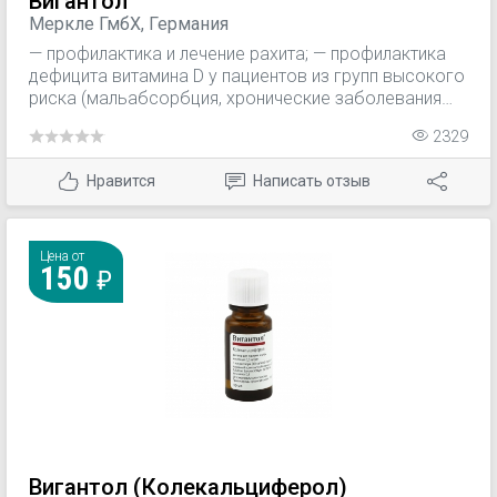
Вигантол
Меркле ГмбХ, Германия
— профилактика и лечение рахита; — профилактика
дефицита витамина D у пациентов из групп высокого
риска (мальабсорбция, хронические заболевания
тонкого отдела кишечника, билиарный цирроз
2329
печени, состояние после резекции желудка и/или
тонкого кишечника); — поддерживающая терапия
Нравится
Написать отзыв
остеопороза (различного генеза); — остеомаляция
(на фоне нарушений минерального обмена у
пациентов старше 45 лет, длительной
иммобилизации в случае травм, соблюдения диет с
Цена от
150
отказом от приема молока и молочных продуктов);
— лечение гипопаратиреоза и
псевдогипопаратиреоза.
Вигантол (Колекальциферол)