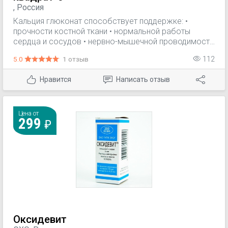
, Россия
Кальция глюконат способствует поддержке: •
прочности костной ткани • нормальной работы
сердца и сосудов • нервно-мышечной проводимости
В качестве биологически активной добавки к пище -
5.0
1 отзыв
112
дополнительного источника кальция.
Нравится
Написать отзыв
Цена от
299
Оксидевит