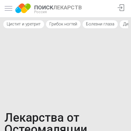
ПОИСК
ЛЕКАРСТВ
Россия
Цистит и уретрит
Грибок ногтей
Болезни глаза
Диа
Лекарства от
Остеомаляции