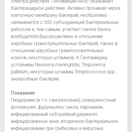
спектра действия. Гентамицин-Акос оказывает
бактерицидное действие. Активно проникая через
клеточную мембрану бактерий, необратимо
связывается с 30S субъединицей бактериальных
рибосом и, тем самым, угнетает синтез белка
возбудителя.Высокоактивен в отношении
аэробных грамотрицательных бактерий, также в
отношении аэробных грамположительных
кокков, некоторых штаммов. К Гентамицину
устойчивы Neisseria meningitidis, Treponema
pallidum, некоторые штаммы Streptococcus spp.,
анаэробные бактерии.
Показания
Пиодермия (в т.ч. гангренозная), поверхностный
фолликулит, фурункулез, сикоз, паронихии,
инфицированный себорейный дерматит,
инфицированное акне, вторичное бактериальное
инфицирование при грибковых и вирусных