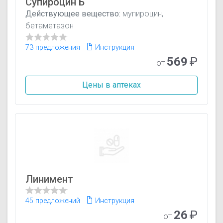
Супироцин Б
Действующее вещество:
мупироцин,
бетаметазон
73 предложения
Инструкция
569
₽
от
Цены в аптеках
Линимент
45 предложений
Инструкция
26
₽
от