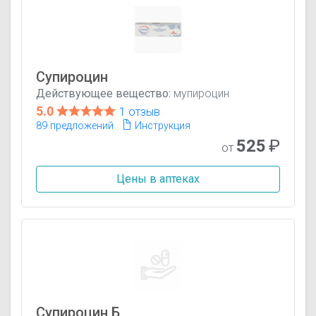
Супироцин
Действующее вещество:
мупироцин
5.0
1 отзыв
89 предложений
Инструкция
525
₽
от
Цены в аптеках
Супироцин Б