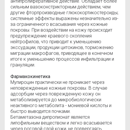
антипролиферативное действие. Обладает более
сильным вазоконстрикторным действием, чем
другие фторпроизводные глюкокортикостероиды;
системные эффекты выражены незначительно из-
за ограниченного всасывания через кожные
покровы. При воздействии на кожу происходит
предупреждение краевого скопления
нейтрофилов, что приводит к уменьшению
экссудации, продукции цитокинов, торможению
миграции макрофагов, приводящее в конечном
итоге к уменьшению процессов инфильтрации и
грануляции.
Фармакокинетика
Мупироцин практически не проникает через
неповрежденные кожные покровы. В случае
адсорбции через поврежденную кожу он
метаболизируется до микробиологически
неактивного метаболита - мониевой кислоты и
быстро выводится почками.
Бетаметазона дипропионат является
липофильным веществом и легко всасывается
через роговой слой кожи, не подвергаясь