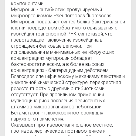
компонентами.
Мупироцин - антибиотик, продуцируемый
микроорганизмом Pseudomonas fluorescens.
Мупироцин подавляет синтез белка бактериальной
клетки посредством обратимого связывания с
изолейцил-транспортной РНК-синтетазой, что
предотвращает включение изолейцина в
строящиеся белковые цепочки. При
использовании в минимальных ингибируюших
концентрациях мупироцин обладает
бактериостатическим, а в более высоких
концентрациях - бактерицидным действием.
Благодаря специфическому механизму действия и
уникальной химической структуре, перекрестная
резистентность с другими антибиотиками
отсутствует. При правильном применении
мупироцина риск появления резистентных
штаммов микроорганизмов небольшой.
Бетаметазон - глюкокортикостероид для
наружного применения.
Оказывает противовоспалительное местное,
противоаллергическое, противоотечное и