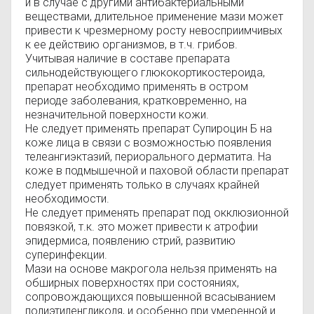
и в случае с другими антибактериальными
веществами, длительное применение мази может
привести к чрезмерному росту невосприимчивых
к ее действию организмов, в т.ч. грибов.
Учитывая наличие в составе препарата
сильнодействующего глюкокортикостероида,
препарат необходимо применять в остром
периоде заболевания, кратковременно, на
незначительной поверхности кожи.
Не следует применять препарат Супироцин Б на
коже лица в связи с возможностью появления
телеангиэктазий, периорального дерматита. На
коже в подмышечной и паховой области препарат
следует применять только в случаях крайней
необходимости.
Не следует применять препарат под окклюзионной
повязкой, т.к. это может привести к атрофии
эпидермиса, появлению стрий, развитию
суперинфекции.
Мази на основе макрогола нельзя применять на
обширных поверхностях при состояниях,
сопровождающихся повышенной всасыванием
полиэтиленгликоля, и особенно при умеренной и