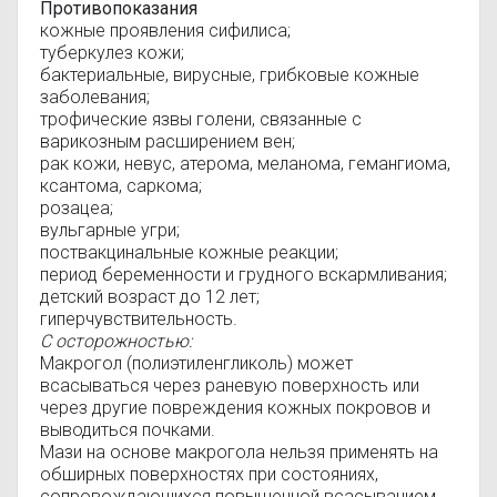
Противопоказания
кожные проявления сифилиса;
туберкулез кожи;
бактериальные, вирусные, грибковые кожные
заболевания;
трофические язвы голени, связанные с
варикозным расширением вен;
рак кожи, невус, атерома, меланома, гемангиома,
ксантома, саркома;
розацеа;
вульгарные угри;
поствакцинальные кожные реакции;
период беременности и грудного вскармливания;
детский возраст до 12 лет;
гиперчувствительность.
С осторожностью:
Макрогол (полиэтиленгликоль) может
всасываться через раневую поверхность или
через другие повреждения кожных покровов и
выводиться почками.
Мази на основе макрогола нельзя применять на
обширных поверхностях при состояниях,
сопровождающихся повышенной всасыванием