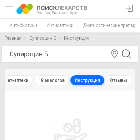
ПОИСК
ЛЕКАРСТВ
Россия,
Екатеринбург
Антибиотики
Антисептики
Диагностические препара
Главная
Супироцин Б
Инструкция
ернет-аптеки
18 аналогов
Инструкция
Отзывы