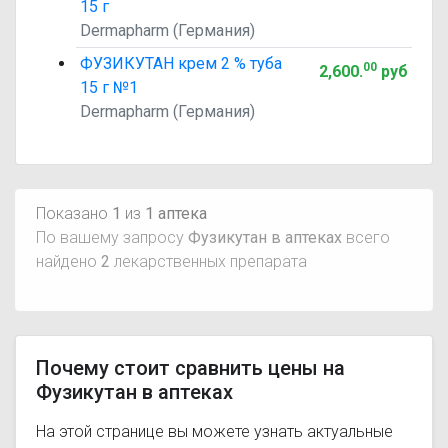
15 г
Dermapharm (Германия)
ФУЗИКУТАН крем 2 % туба
00
2,600
.
руб
15 г №1
Dermapharm (Германия)
Показано
1
из
1 аптека
По вашему запросу
Фузикутан в аптеках
всего
найдено
2
лекарственных препарата
Почему стоит сравнить цены на
Фузикутан в аптеках
На этой странице вы можете узнать актуальные