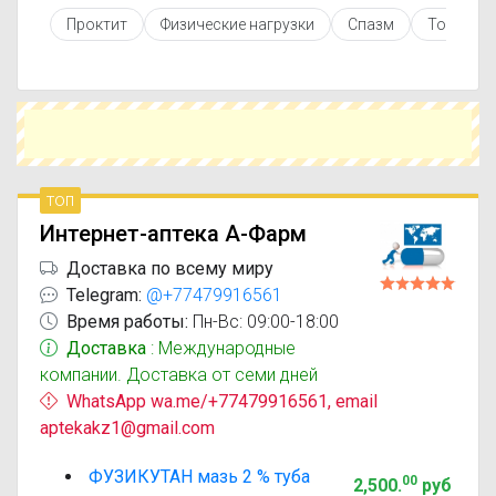
противопоказаниями. При необходимости вы
Проктит
Физические нагрузки
Спазм
Тонзилл
можете подобрать аналоги Фузикутан с
похожим действующим веществом или более
доступной ценой.
Чтобы купить Фузикутан в ближайшей аптеке,
укажите свой город и сравните предложения.
Это поможет сэкономить время и выбрать
оптимальный вариант по цене и наличию.
топ
Интернет-аптека А-Фарм
Доставка по всему миру
Telegram:
@+77479916561
Время работы:
Пн-Вс: 09:00-18:00
Доставка
: Международные
компании. Доставка от семи дней
WhatsApp wa.me/+77479916561, email
aptekakz1@gmail.com
ФУЗИКУТАН мазь 2 % туба
00
2,500
.
руб