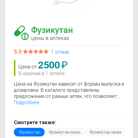
Фузикутан
цены в аптеках
5.0
1 отзыв
2500
₽
Цена от
В наличии в 1 аптеке
Цена на Фузикутан зависит от формы выпуска и
дозировки. В каталоге представлены
предложения от разных аптек, что позволяет
быстро найти, где купить Фузикутан по
Подробнее
минимальной цене. Информация о стоимости
регулярно обновляется, поэтому вы видите
только актуальные данные.
Смотрите также:
Перед покупкой рекомендуется ознакомиться с
Фузикутан
Фузикутан мазь
Фузикутан крем
инструкцией по применению, показаниями и