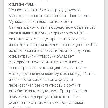
компонентами.
Мупироцин - антибиотик, продуцируемый
микроорганизмом Pseudomonas fluorescens.
Мупироцин подавляет синтез белка
бактериальной клетки посредством обратимого
связывания с изолейцил-транспортной РНК-
синтетазой, что предотвращает включение
изолейцина в строящиеся белковые цепочки. При
использовании в минимальных ингибируюших
концентрациях мупироцин обладает
бактериостатическим, а в более высоких
концентрациях - бактерицидным действием.
Благодаря специфическому механизму действия
и уникальной химической структуре,
перекрестная резистентность с другими
антибиотиками отсутствует. При правильном
применении мупироцина риск появления
резистентных штаммов микроорганизмов