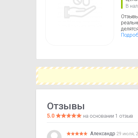
В нал
Отзывы
реальн
делятс
перенос
Подро
отзывы
консул
Отзывы
5.0
на основании 1 отзыв
Александр
29 июля, 