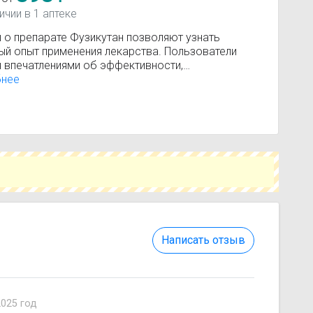
ичии в 1 аптеке
 о препарате Фузикутан позволяют узнать
ый опыт применения лекарства. Пользователи
я впечатлениями об эффективности,
имости и результатах лечения. Помните, что
бнее
 носят ознакомительный характер и не заменяют
ьтацию врача.
Написать отзыв
2025 год