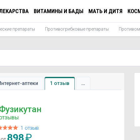
ЛЕКАРСТВА
ВИТАМИНЫ И БАДЫ
МАТЬ И ДИТЯ
КОС
еские препараты
Противогрибковые препараты
Противом
Интернет-аптеки
1 отзыв
...
Фузикутан
отзывы
1 отзыв
898
₽
 от