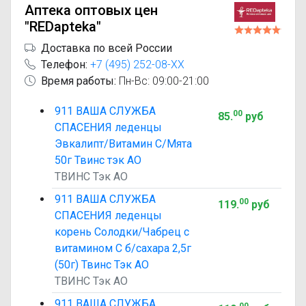
Аптека оптовых цен
"REDapteka"
Доставка по всей России
Телефон:
+7 (495) 252-08-XX
Время работы:
Пн-Вс: 09:00-21:00
911 ВАША СЛУЖБА
00
85
.
руб
СПАСЕНИЯ леденцы
Эвкалипт/Витамин С/Мята
50г Твинс тэк АО
ТВИНС Тэк АО
911 ВАША СЛУЖБА
00
119
.
руб
СПАСЕНИЯ леденцы
корень Солодки/Чабрец с
витамином С б/сахара 2,5г
(50г) Твинс Тэк АО
ТВИНС Тэк АО
911 ВАША СЛУЖБА