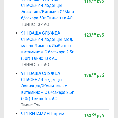
00
119
.
руб
СПАСЕНИЯ леденцы
Эвкалипт/Витамин С/Мята
б/сахара 50г Твинс тэк АО
ТВИНС Тэк АО
911 ВАША СЛУЖБА
00
123
.
руб
СПАСЕНИЯ леденцы Мед/
масло Лимона/Имбирь с
витамином С б/сахара 2,5г
(50г) Твинс Тэк АО
ТВИНС Тэк АО
911 ВАША СЛУЖБА
00
138
.
руб
СПАСЕНИЯ леденцы
Эхинацея/Женьшень с
витамином С б/сахара 2,5г
(50г) Твинс Тэк АО
Твинс Тэк
911 ВИТАМИН F крем
00
163
.
руб