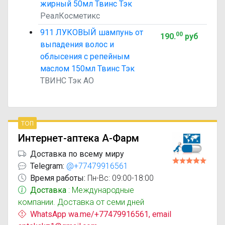
жирный 50мл Твинс Тэк
РеалКосметикс
911 ЛУКОВЫЙ шампунь от
00
190
.
руб
выпадения волос и
облысения с репейным
маслом 150мл Твинс Тэк
ТВИНС Тэк АО
топ
Интернет-аптека А-Фарм
Доставка по всему миру
Telegram:
@+77479916561
Время работы:
Пн-Вс: 09:00-18:00
Доставка
: Международные
компании. Доставка от семи дней
WhatsApp wa.me/+77479916561, email