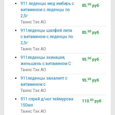
911 леденцы мед имбирь с
00
85
.
руб
витамином с леденцы по
2,5г
Твинс Тэк АО
911леденцы шалфей липа
00
85
.
руб
с витамином с леденцы по
2,5г
Твинс Тэк АО
911леденцы эхинацея,
00
95
.
руб
женьшень с витамином С
Твинс Тэк АО
911леденцы эвкалипт с
00
95
.
руб
витамином с
Твинс Тэк АО
911 спрей д/ног теймурова
00
110
.
руб
150мл
Твинс Тэк АО