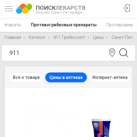
ПОИСК
ЛЕКАРСТВ
Россия,
Санкт-Петербург
 препараты
Противогрибковые препараты
Противомикро
Главная
Каталог
911 Грибкосепт
Цены
Санкт-Петер
Всё о товаре
Цены в аптеках
Интернет-аптеки