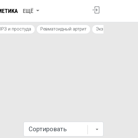
МЕТИКА
ЕЩЁ
ОРЗ и простуда
Ревматоидный артрит
Экзема
Микозы