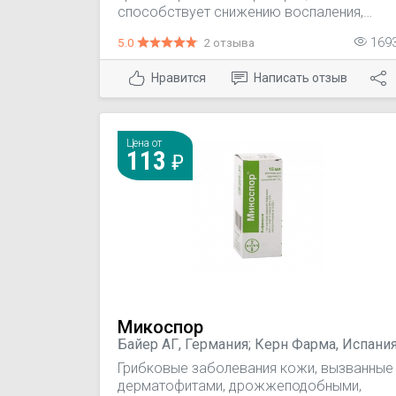
способствует снижению воспаления,
нормализует микрофлору. Обладает
5.0
2 отзыва
169
антисептическим и ранозаживляющим
свойствами. Снимает зуд, оказывает
Нравится
Написать отзыв
дезодорирующее действие. Drieline -
компонент с защитной функцией,
укрепляет иммунную систему кожи,
стимулирует обновление клеток,
Цена от
восстанавливает разрушенный коллаген.
113
Микоспор
Байер АГ, Германия; Керн Фарма, Испани
Грибковые заболевания кожи, вызванные
дерматофитами, дрожжеподобными,