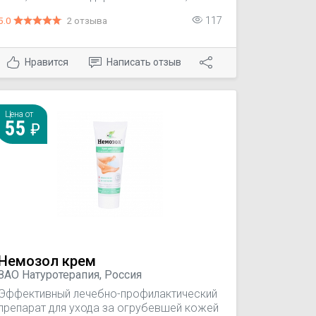
бластомицетами, плесневыми грибами,
5.0
2 отзыва
117
при микозах кожи со вторичной
инфекцией, а также при урогенитальном
кандидозе.
Нравится
Написать отзыв
Цена от
55
Немозол крем
ЗАО Натуротерапия, Россия
Эффективный лечебно-профилактический
препарат для ухода за огрубевшей кожей