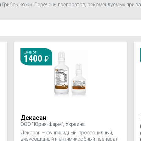
и Грибок кожи. Перечень препаратов, рекомендуемых при з
Цена от
1400
Декасан
ООО "Юрия-Фарм", Украина
Декасан – фунгицидный, простоцидный,
вирусоцидный и антимикробный препарат.