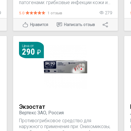
патогенами: грибковые инфекции кожи и
кожных складок; межпальцевые микозы;
9
5.0
1 отзыв
279
грибковые инфекции ногтей
(онихомикозы); кожные кандидозы;
Нравится
Написать отзыв
отрубевидный лишай; воспалительные
дерматомикозы, с зудом или без него;
микоз наружного слухового прохода.
Цена от
290
Экзостат
Вертекс ЗАО, Россия
Противогрибковое средство для
наружного применения при: Онихомикозы,