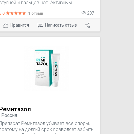
ступней и пальцев ног. Активным
действующим веществом средства
5.0
1 отзыв
207
является комбинация салициловой
кислоты и серы. Салициловая кислота
Нравится
Написать отзыв
оказывает кератолитическое действие,
способствует размягчению и отделению
мозолей. Антисептическое и фунгицидное
действие салициловой кислоты
дополняется серой, которая
способствует профилактике грибковых
заболеваний, помогает при различных
повреждениях кожи - ранках, царапинах,
ссадинах.
Ремитазол
, Россия
Препарат Ремитазол убивает все споры,
поэтому на долгий срок позволяет забыть