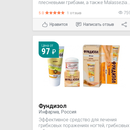
плесневыми грибами, а также Malassezia
furfur и Corynebacterium minutissimum: —
5.0
1 отзыв
75
микозы стоп (дерматофития кожи стоп и
межпальцевая дерматофития стоп); —
Нравится
Написать отзыв
микозы кистей рук (дерматофития кожи
рук и межпальцевая дерматофития); —
дерматофития гладкой кожи тела; —
дерматофития паховой области; —
Цена от
поверхностный кандидоз кожи; —
97
отрубевидный лишай; — эритразма.
Фундизол
Инфарма, Россия
Эффективное средство для лечения
грибковых поражениях ногтей, грибковых