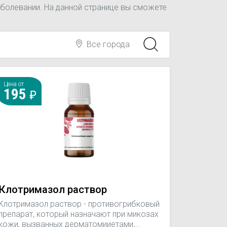
аболевании. На данной странице вы сможете
Все города
Цена от
195
Клотримазол раствор
Клотримазол раствор - противогрибковый
препарат, который назначают при микозах
кожи, вызванных дерматомииетами,