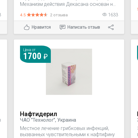
Механизм действия Декасана основан на
его способности нарушать
3
4.5
2 отзыва
1633
проницаемость клеточной мембраны (КМ)
мишени, посредством соединения с
Нравится
Написать отзыв
липидными структурами в области их
фосфатидных групп.
Цена от
1700
Нафтидерил
я
ЧАО "Технолог", Украина
Местное лечение грибковых инфекций,
вызванных чувствительными к нафтифину