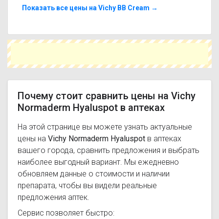
Hyaluspot с похожим действующим веществом
Показать все цены на Vichy BB Cream →
или более доступной ценой.
Чтобы купить Vichy Normaderm Hyaluspot в
ближайшей аптеке, укажите свой город и
сравните предложения. Это поможет
сэкономить время и выбрать оптимальный
вариант по цене и наличию.
Почему стоит сравнить цены на Vichy
Normaderm Hyaluspot в аптеках
На этой странице вы можете узнать актуальные
цены на
Vichy Normaderm Hyaluspot
в аптеках
вашего города, сравнить предложения и выбрать
наиболее выгодный вариант. Мы ежедневно
обновляем данные о стоимости и наличии
препарата, чтобы вы видели реальные
предложения аптек.
Сервис позволяет быстро: