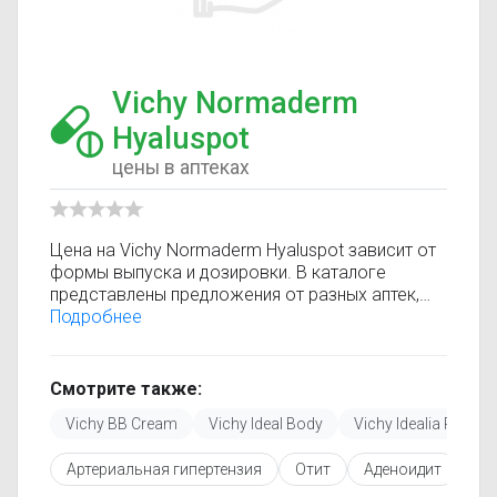
Vichy Normaderm
Hyaluspot
цены в аптеках
Цена на Vichy Normaderm Hyaluspot зависит от
формы выпуска и дозировки. В каталоге
представлены предложения от разных аптек,
что позволяет быстро найти, где купить Vichy
Подробнее
Normaderm Hyaluspot по минимальной цене.
Информация о стоимости регулярно
обновляется, поэтому вы видите только
Смотрите также:
актуальные данные.
Vichy BB Cream
Vichy Ideal Body
Vichy Idealia PRO
Перед покупкой рекомендуется ознакомиться с
инструкцией по применению, показаниями и
Артериальная гипертензия
Отит
Аденоидит
Ру
противопоказаниями. При необходимости вы
можете подобрать аналоги Vichy Normaderm