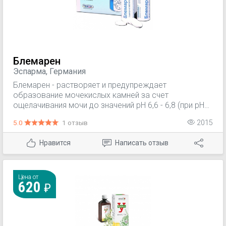
Блемарен
Эспарма, Германия
Блемарен - растворяет и предупреждает
образование мочекислых камней за счет
ощелачивания мочи до значений pH 6,6 - 6,8 (при pH
мочи в пределах 6,6 - 6,8 значительно повышается
5.0
1 отзыв
2015
растворение солей мочевой кислоты). Кроме того,
снижает выделение кальция, улучшает
Нравится
Написать отзыв
растворимость кальция оксалата в моче, ингибирует
образование кристаллов и, следовательно,
препятствует образованию кальций-оксалатных
камней.
Цена от
620