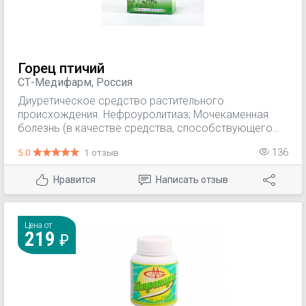
профилактики инфекционных и воспалительных
процессов, осложняющих течение мочекаменной
болезни (цистит, пиелонефрит).
Горец птичий
СТ-Медифарм, Россия
Диуретическое средство растительного
происхождения. Нефроуролитиаз; Мочекаменная
болезнь (в качестве средства, способствующего
отхождению мелких конкрементов).
5.0
1 отзыв
136
Нравится
Написать отзыв
Цена от
219