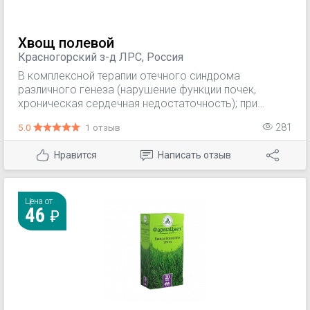
Хвощ полевой
Красногорский з-д ЛРС, Россия
В комплексной терапии отечного синдрома
различного генеза (нарушение функции почек,
хроническая сердечная недостаточность); при
воспалительных процессах мочевого пузыря и
5.0
1 отзыв
281
мочевыводящих путей (цистит, уретрит
Нравится
Написать отзыв
Цена от
46