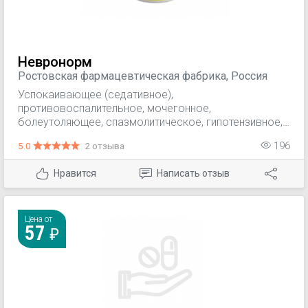
Невронорм
Ростовская фармацевтическая фабрика, Россия
Успокаивающее (седативное),
противовоспалительное, мочегонное,
болеутоляющее, спазмолитическое, гипотензивное,
тонизирующее ЖКТ, антисклеротическое,
5.0
2 отзыва
196
антигерпетическое (антигипоксантное), инотропное,
кардиотоническое, уменьшает возбудимость ЦНС,
Нравится
Написать отзыв
улучшает кровообращение мозга и сердца,
гипохолестеринемическое, замедляет ритм сердца,
увеличивает силу сердечных сокращений,
расслабляет спазм гладких мышц,
Цена от
57
антиаритмическое, болеутоляющее, глистогонное.