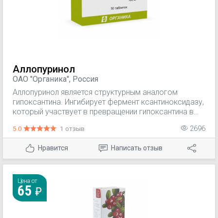
Аллопуринол
ОАО "Органика", Россия
Аллопуринол является структурным аналогом
гипоксантина. Ингибирует фермент ксантиноксидазу,
который участвует в превращении гипоксантина в
ксантин и ксантина в мочевую кислоту. Этим
5.0
1 отзыв
2696
обусловлено уменьшение концентрации мочевой
кислоты и ее солей в жидких средах организма и
Нравится
Написать отзыв
моче, что способствует растворению имеющихся
уратных отложений и предотвращает их
образование в тканях и почках. При приеме
аллопуринола повышается выделение с мочой
Цена от
65
гипоксантина и ксантина.