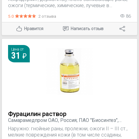
ожоги (термические, химические, лучевые в
репаративной стадии), эрозии и язвы кожи (в том
5.0
2 отзыва
86
числе после лучевой терапии), трофические язвы,
пролежни, трещины кожи заднего прохода и
Нравится
Написать отзыв
молочных желез. Может использоваться с
профилактической целью для предупреждения
реакций кожи при облучении новообразований с
невысокой радиочувствительностью, уменьшения
Цена от
31
радиоэпителиита и поздних сращений стенок
(окклюзий) влагалища – в случае лучевой терапии
новообразований гениталий. Применяется также как
фотозащитное средство при фотодерматозах.
Фурацилин раствор
Самарамедпром ОАО, Россия; ПАО "Биосинтез",
Россия; ОАО Дальхимфарм, Россия; Випс-Мед,
Наружно: гнойные раны, пролежни, ожоги II – III ст.,
Россия
мелкие повреждения кожи (в том числе ссадины,