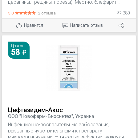
царапины, трещины, порезы). Местно: блефарит,
конъюнктивит, фурункул наружного слухового
5.0
2 отзыва
380
прохода; остеомиелит, эмпиема околоносовых
пазух, плевры (промывание полостей); острый
Нравится
Написать отзыв
наружный и средний отит, ангина, стоматит, гингивит.
Цена от
58
Цефтазидим-Акос
ООО "Новофарм-Биосинтез", Украина
Инфекционно-воспалительные заболевания,
вызванные чувствительными к препарату
микроорганизмами: — тяжелые инфекции, включая