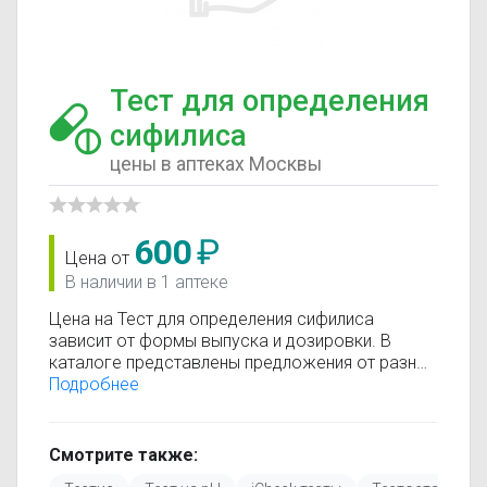
Тест для определения
сифилиса
цены в аптеках Москвы
600
₽
Цена от
В наличии в 1 аптеке
Цена на Тест для определения сифилиса
зависит от формы выпуска и дозировки. В
каталоге представлены предложения от разных
аптек, что позволяет быстро найти, где купить
Подробнее
Тест для определения сифилиса по
минимальной цене. Информация о стоимости
регулярно обновляется, поэтому вы видите
Смотрите также:
только актуальные данные.