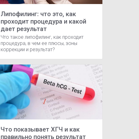
Липофилинг: что это, как
проходит процедура и какой
дает результат
Что такое липофилинг, как проходит
процедура, в чем ее плюсы, зоны
коррекции и результат?
AND DT-501 тесты
CEM DT-8806S тесты
MultiCare-in тесты
фекции кишечные бактериальные
Грипп и ОРВИ
Инфекции д
Что показывает ХГЧ и как
правильно понять результат