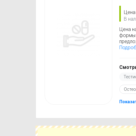
Цена
В нал
Цена н
формы 
предло
найти, 
Подро
минима
обновл
данные
Смотри
Перед 
Тести
инстру
против
Остео
подобр
похожи
ценой.
Показат
Чтобы 
ближай
предло
выбрат