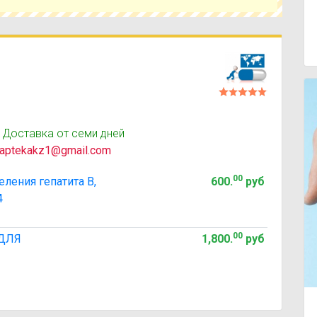
 Доставка от семи дней
aptekakz1@gmail.com
00
ления гепатита В,
600
.
руб
4
00
 ДЛЯ
1,800
.
руб