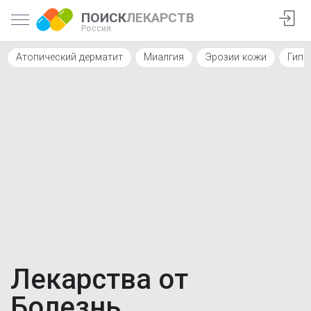
ПОИСК
ЛЕКАРСТВ
Россия
Атопический дерматит
Миалгия
Эрозии кожи
Гипе
Лекарства от
Болезнь