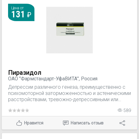
деменция.
Цена от
131
Пиразидол
ОАО "Фармстандарт-УфаВИТА", Россия
Депрессии различного генеза, преимущественно с
психомоторной заторможенностью и астеническими
расстройствами, тревожно-депрессивными или
тревожно-бредовыми компонентами; сенильная,
589
инволюционная депрессия; алкогольный
абстинентный синдром; болезнь Альцгеймера (в
Нравится
Написать отзыв
составе комплексной терапии).