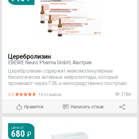
Церебролизин
EBEWE Neuro Pharma GmbH, Австрия
Церебролизин содержит низкомолекулярные
биологически активные нейропептиды, которые
проникают через ГЭБ и непосредственно поступают
к нервным клеткам. Препарат обладает
5.0
14 отзывов
2184
органоспецифическим мультимодальным действием
на головной мозг, т.е. обеспечивает
Нравится
Написать отзыв
метаболическую регуляцию, нейропротекцию,
функциональную нейромодуляцию и
нейротрофическую активность.
Цена от
680