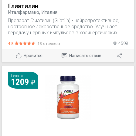
Глиатилин
Италфармако, Италия
Препарат Глиатилин (Gliatilin) - нейропротективное,
ноотропное лекарственное средство. Улучшает
передачу нервных импульсов в холинергических
нейронах; положительно воздействует на
4.8
13 отзывов
4598
пластичность нейрональных мембран и на функцию
рецепторов. Улучшает церебральный кровоток,
Нравится
Написать отзыв
усиливает метаболические процессы в головном
мозге, активирует структуры ретикулярной
формации головного мозга и восстанавливает
сознание при травматическом поражении головного
Цена от
1209
мозга.