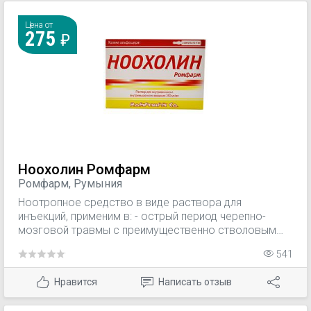
Цена от
275
Ноохолин Ромфарм
Ромфарм, Румыния
Ноотропное средство в виде раствора для
инъекций, применим в: - острый период черепно-
мозговой травмы с преимущественно стволовым
уровнем поражения; - психоорганический синдром
541
на фоне дегенеративных и инволюционных
изменений мозга; - последствия
Нравится
Написать отзыв
цереброваскулярной недостаточности (нарушения
мыслительной функции); - мультиинфарктная