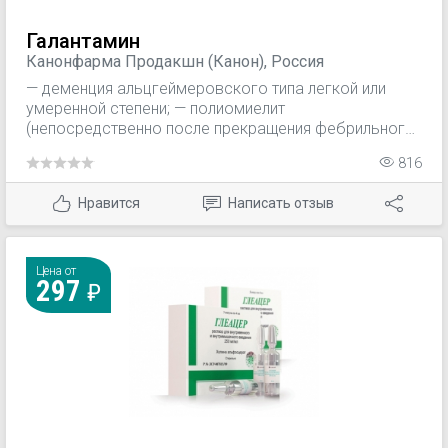
Галантамин
Канонфарма Продакшн (Канон), Россия
— деменция альцгеймеровского типа легкой или
умеренной степени; — полиомиелит
(непосредственно после прекращения фебрильного
периода, а также в восстановительном периоде и
816
периоде остаточных явлений); — миастения gravis,
прогрессирующая мышечная дистрофия, детский
Нравится
Написать отзыв
церебральный паралич, неврит, радикулит, миопатия.
Цена от
297