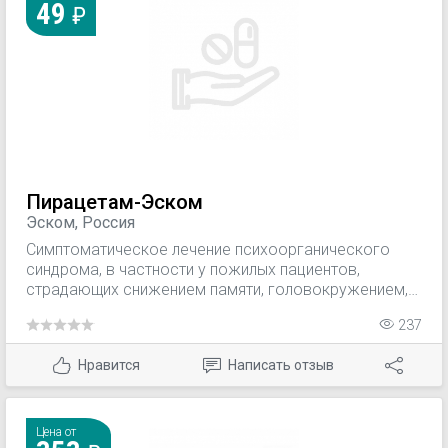
49
Пирацетам-Эском
Эском, Россия
Симптоматическое лечение психоорганического
синдрома, в частности у пожилых пациентов,
страдающих снижением памяти, головокружением,
пониженной концентрацией внимания и общей
237
активности, изменением настроения, расстройством
поведения, нарушением походки, а также у
Нравится
Написать отзыв
пациентов с болезнью Альцгеймера и сенильной
деменцией типа Альцгеймера. Лечение последствий
инсульта (хроническая стадия ишемического
инсульта), таких как нарушение речи, нарушения
Цена от