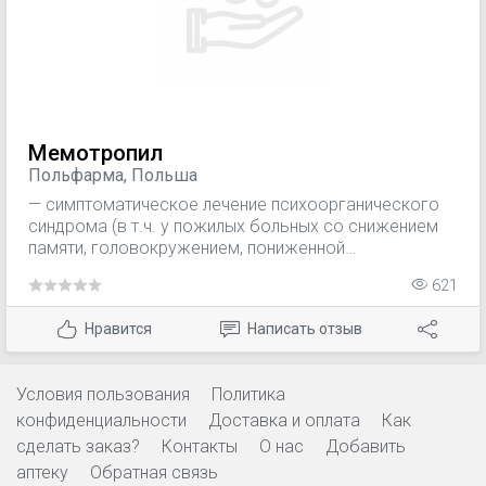
Мемотропил
Польфарма, Польша
— симптоматическое лечение психоорганического
синдрома (в т.ч. у пожилых больных со снижением
памяти, головокружением, пониженной
концентрацией внимания и общей активности,
621
изменением настроения, расстройством поведения,
нарушением походки, а также у пациентов с
Нравится
Написать отзыв
болезнью Альцгеймера и сенильной деменцией
альцгеймеровского типа); — последствия
ишемического инсульта, такие как нарушения речи,
Условия пользования
Политика
нарушения эмоциональной сферы, снижение
конфиденциальности
Доставка и оплата
Как
двигательной и психической активности; — для
лечения психоорганического и абстинентного
сделать заказ?
Контакты
О нас
Добавить
синдромов при хроническом алкоголизме; — период
аптеку
Обратная связь