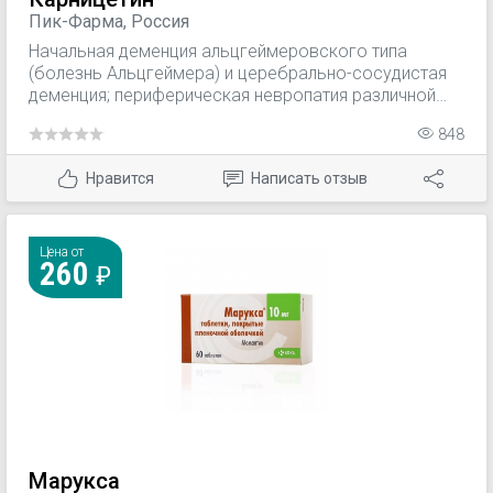
Пик-Фарма, Россия
Начальная деменция альцгеймеровского типа
(болезнь Альцгеймера) и церебрально-сосудистая
деменция; периферическая невропатия различной
этиологии; первичные и вторичные инволюционные
848
синдромы на фоне сосудистой энцефалопатии;
снижение умственной работоспособности, для
Нравится
Написать отзыв
улучшения концентрации внимания и памяти.
Цена от
260
Марукса