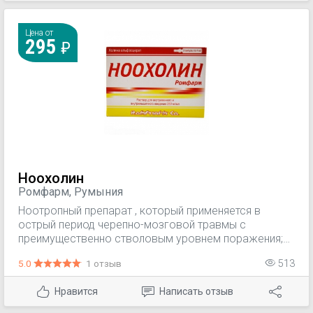
Цена от
295
Ноохолин
Ромфарм, Румыния
Ноотропный препарат , который применяется в
острый период черепно-мозговой травмы с
преимущественно стволовым уровнем поражения;
психоорганический синдром на фоне
5.0
1 отзыв
513
дегенеративных и инволюционных изменений мозга;
последствия цереброваскулярной недостаточности
Нравится
Написать отзыв
(нарушения мыслительной функции);
мультиинфарктная деменция.