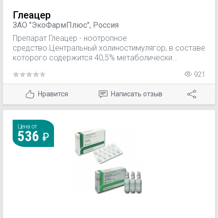
Глеацер
ЗАО "ЭкоФармПлюс", Россия
Препарат Глеацер - ноотропное
средство.Центральный холиностимулягор, в составе
которого содержится 40,5% метаболически
защищенного холина.Метаболическая защита
921
способствует выделению холина в головном мозге.
Обеспечивает синтез ацетилхолина и
Нравится
Написать отзыв
фосфатидилхолина в нейрональных мембранах,
улучшает кровоток и усиливает метаболические
процессы в центральной нервной системе,
активирует ретикулярную формацию.
Цена от
536