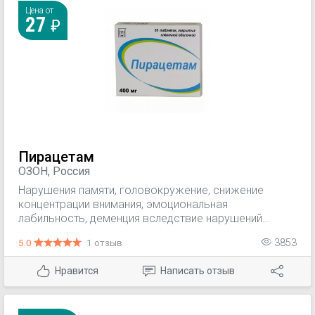
Цена от
27
Пирацетам
ОЗОН, Россия
Нарушения памяти, головокружение, снижение
концентрации внимания, эмоциональная
лабильность, деменция вследствие нарушений
мозгового кровообращения (ишемического
5.0
1 отзыв
3853
инсульта), травм головного мозга, при болезни
Альцгеймера, в пожилом возрасте; коматозные
Нравится
Написать отзыв
состояния сосудистого, травматического или
токсического генеза; лечение абстиненции и
психоорганического синдрома при хроническом