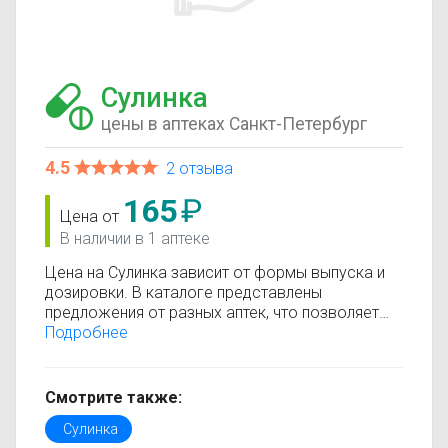
Сулинка
цены в аптеках Санкт-Петербург
4.5
2 отзыва
165
₽
Цена от
В наличии в 1 аптеке
Цена на Сулинка зависит от формы выпуска и
дозировки. В каталоге представлены
предложения от разных аптек, что позволяет
быстро найти, где купить Сулинка по
Подробнее
минимальной цене. Информация о стоимости
регулярно обновляется, поэтому вы видите
только актуальные данные.
Смотрите также:
Перед покупкой рекомендуется ознакомиться с
Сулинка
инструкцией по применению, показаниями и