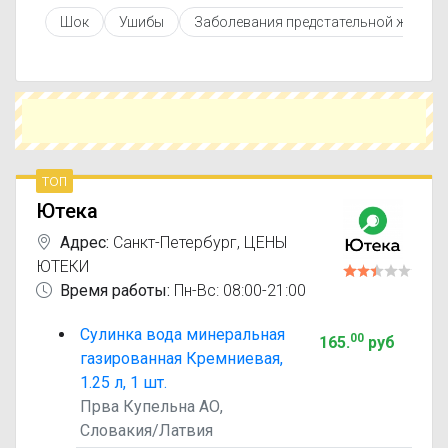
противопоказаниями. При необходимости вы
Шок
Ушибы
Заболевания предстательной железы
можете подобрать аналоги Сулинка с похожим
действующим веществом или более доступной
ценой.
Чтобы купить Сулинка в ближайшей аптеке,
укажите свой город и сравните предложения.
Это поможет сэкономить время и выбрать
оптимальный вариант по цене и наличию.
топ
Ютека
Адрес:
Санкт-Петербург
,
ЦЕНЫ
ЮТЕКИ
Время работы:
Пн-Вс: 08:00-21:00
Сулинка вода минеральная
00
165
.
руб
газированная Кремниевая,
1.25 л, 1 шт.
Прва Купельна АО,
Словакия/Латвия