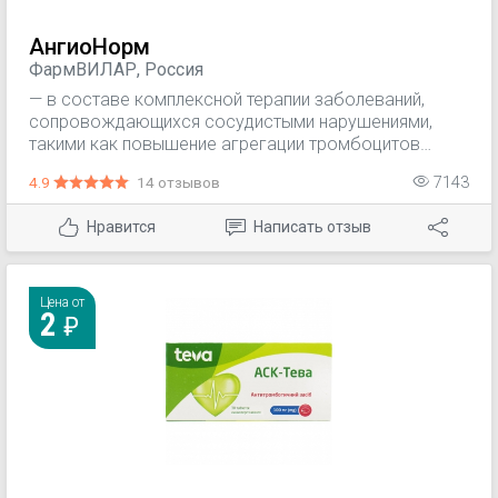
АнгиоНорм
ФармВИЛАР, Россия
— в составе комплексной терапии заболеваний,
сопровождающихся сосудистыми нарушениями,
такими как повышение агрегации тромбоцитов
(тромбозы, тромбоэмболии), нарушение
4.9
14 отзывов
7143
проницаемости капилляров и микроциркуляции
(тромбозы капилляров); — нарушение венозного
Нравится
Написать отзыв
кровообращения (варикозное расширение вен,
поеттромботический синдром, тромбофлебиты).
Цена от
2