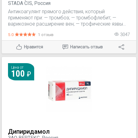
STADA CIS, Россия
Антикоагулянт прямого действия, который
применяют при: — тромбоз; — тромбофлебит; —
варикозное расширение вен; — трофические язвы
голени (для мази); — спортивные травмы; —
5.0
1 отзыв
3047
тендовагинит; — воспалительные инфильтраты.
Нравится
Написать отзыв
Цена от
100
Дипиридамол
ЗАО ВЕРТЕКС, Россия