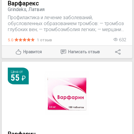
Варфарекс
Grindeks, Латвия
Профилактика и лечение заболеваний,
обусловленных образованием тромбов: — тромбоз
глубоких вен; — тромбоэмболия легких; — мерцание
предсердий; — инфаркт миокарда; — при
5.0
1 отзыв
632
протезировании клапанов сердца.
Нравится
Написать отзыв
Цена от
55