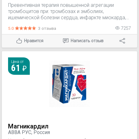
Превентивная терапия повышенной агрегации
тромбоцитов при: тромбозах и эмболиях,
ишемической болезни сердца, инфаркте миокарда,
ишемических инсультах и нарушениях мозгового
5.0
3 отзыва
7257
кровообращения, мигрени. Используется для
профилактики тромбозов в сердечно-сосудистой
Нравится
Написать отзыв
хирургии (в послеоперационном периоде после
коронарной ангиопластики, аортокоронарном
шунтировании).
Цена от
61
Магникардил
АВВА РУС, Россия