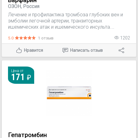
Варфарин
ОЗОН, Россия
Лечение и профилактика тромбоза глубоких вен и
эмболии легочной артерии, транзиторных
ишемических атак и ишемического инсульта.
Вторичная профилактика инфаркта миокарда и
5.0
1 отзыв
1202
профилактика тромбоэмболических осложнений
после инфаркта миокарда. Профилактика
Нравится
Написать отзыв
тромбоэмболических осложнений у пациентов с
фибрилляцией предсердий, поражениями сердечных
клапанов или с протезированными клапанами
сердца.
Цена от
171
Гепатромбин