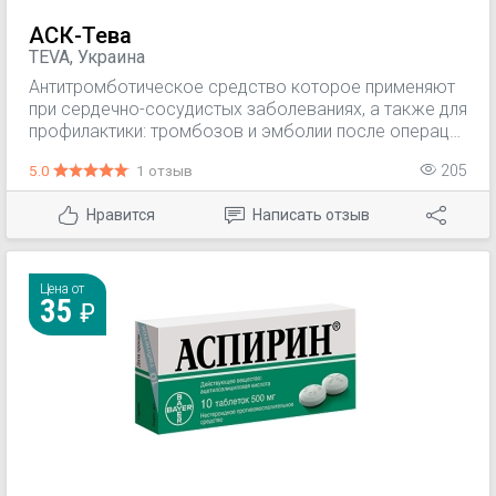
АСК-Тева
TEVA, Украина
Антитромботическое средство которое применяют
при сердечно-сосудистых заболеваниях, а также для
профилактики: тромбозов и эмболии после операций
на сосудах (чрескожная транслюминарна
5.0
1 отзыв
205
катетерная ангиопластика (РТСА), эндартерэктомия
сонной артерии, аортокоронарное шунтирование
Нравится
Написать отзыв
(CABG), артериовенозное шунтирование); тромбоза
глубоких вен и эмболии легочной артерии после
длительной иммобилизации (после хирургических
операций); инсультов (как вторичная профилактика).
Цена от
35