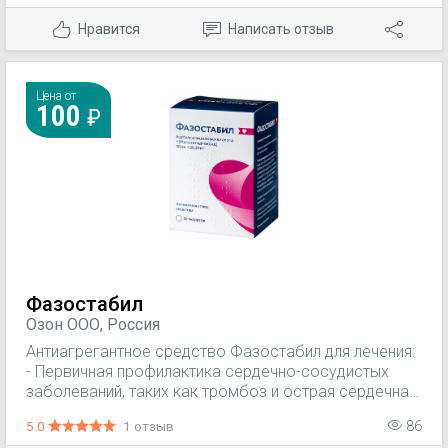
тромбоэмболии после хирургического
Нравится
Написать отзыв
вмешательства на сосудах (например,
аортокоронарное шунтирование, чрескожная
транслюминальная коронарная ангиопластика).
Цена от
100
Фазостабил
Озон ООО, Россия
Антиагрегантное средство Фазостабил для лечения:
- Первичная профилактика сердечно-сосудистых
заболеваний, таких как тромбоз и острая сердечная
недостаточность при наличии факторов риска
5.0
1 отзыв
86
(например, сахарный диабет, гиперлипидемия,