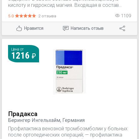
кислоту и гидроксид магния. Входящая в состав
Магникора ацетилсалициловая кислота имеет
5.0
2 отзыва
1109
противовоспалительное, жаропонижающее,
обезболивающее и антиагрегантное действие.
Нравится
Написать отзыв
Цена от
1216
Прадакса
Берингер Ингельхайм, Германия
Профилактика венозной тромбоэмболии у больных
после ортопедических операций; — профилактика