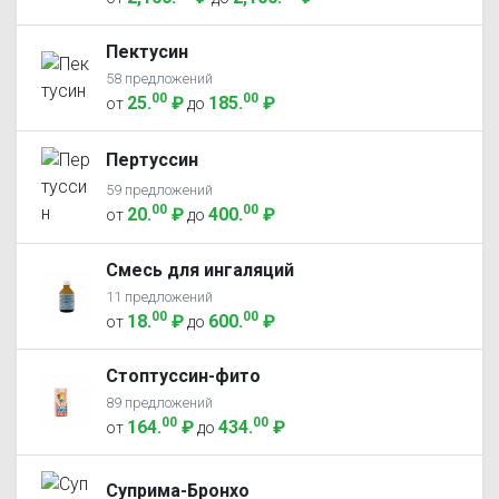
Пектусин
58 предложений
00
00
25
.
₽
185
.
₽
от
до
Пертуссин
59 предложений
00
00
20
.
₽
400
.
₽
от
до
Смесь для ингаляций
11 предложений
00
00
18
.
₽
600
.
₽
от
до
Стоптуссин-фито
89 предложений
00
00
164
.
₽
434
.
₽
от
до
Суприма-Бронхо