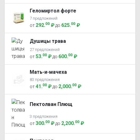
Геломиртол форте
7 предложений
00
00
292
.
₽
625
.
₽
от
до
Душицы трава
27 предложений
00
00
53
.
₽
600
.
₽
от
до
Мать-и-мачеха
83 предложения
00
00
41
.
₽
2,000
.
₽
от
до
Пектолван Плющ
3 предложения
00
00
300
.
₽
2,200
.
₽
от
до