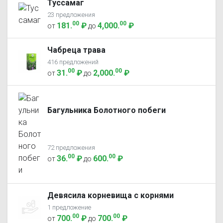
Туссамаг
23 предложения
00
00
181
.
₽
4,000
.
₽
от
до
Чабреца трава
416 предложений
00
00
31
.
₽
2,000
.
₽
от
до
Багульника Болотного побеги
72 предложения
00
00
36
.
₽
600
.
₽
от
до
Девясила корневища с корнями
1 предложение
00
00
700
.
₽
700
.
₽
от
до