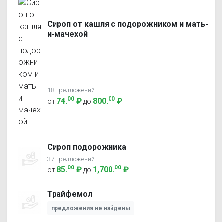
Сироп от кашля с подорожником и мать-
и-мачехой
18 предложений
00
00
74
.
₽
800
.
₽
от
до
Сироп подорожника
37 предложений
00
00
85
.
₽
1,700
.
₽
от
до
Трайфемол
предложения не найдены