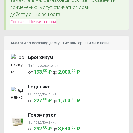
заменителями. Одинаковый состав, показания к
применению, могут отличаться дозы
действующих веществ.
Состав:
Почки сосны
Аналоги по составу:
доступные альтернативы и цены
Бронхикум
184 предложения
00
00
193
.
₽
2,000
.
₽
от
до
Геделикс
83 предложения
00
00
227
.
₽
1,700
.
₽
от
до
Геломиртол
15 предложений
00
00
292
.
₽
3,540
.
₽
от
до