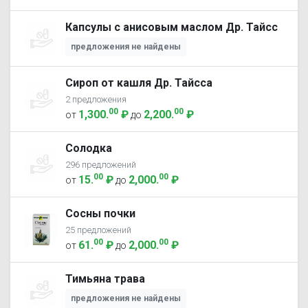
Капсулы с анисовым маслом Др. Тайсс
предложения не найдены
Сироп от кашля Др. Тайсса
2 предложения
00
00
1,300
.
₽
2,200
.
₽
от
до
Солодка
296 предложений
00
00
15
.
₽
2,000
.
₽
от
до
Сосны почки
25 предложений
00
00
61
.
₽
2,000
.
₽
от
до
Тимьяна трава
предложения не найдены