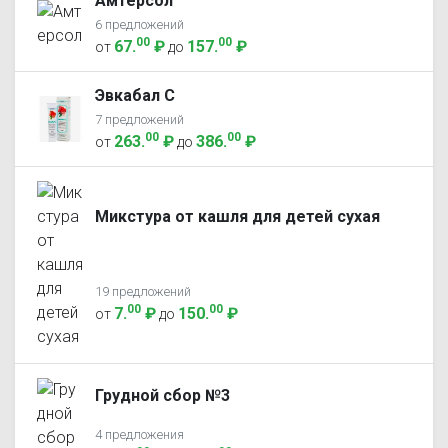
Амтерсол
6 предложений
00
00
67
.
₽
157
.
₽
от
до
Эвкабал С
7 предложений
00
00
263
.
₽
386
.
₽
от
до
Микстура от кашля для детей сухая
19 предложений
00
00
7
.
₽
150
.
₽
от
до
Грудной сбор №3
4 предложения