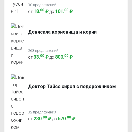
30 предложений
00
00
18
.
₽
101
.
₽
от
до
Девясила корневища и корни
268 предложений
00
00
33
.
₽
800
.
₽
от
до
Доктор Тайсс сироп с подорожником
32 предложения
00
00
230
.
₽
670
.
₽
от
до