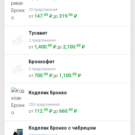
20 предложений
00
00
147
.
₽
319
.
₽
от
до
Тусавит
2 предложения
00
00
1,400
.
₽
2,100
.
₽
от
до
Бронхофит
3 предложения
00
00
700
.
₽
1,100
.
₽
от
до
Коделак Бронхо
255 предложений
00
00
112
.
₽
660
.
₽
от
до
Коделак Бронхо с чабрецом