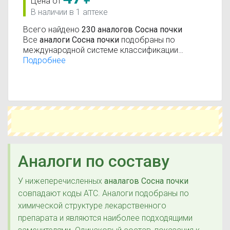
Цена от
В наличии в 1 аптеке
Всего найдено
230 аналогов Сосна почки
Все
аналоги Сосна почки
подобраны по
международной системе классификации
лекарственных средств АТС (анатомо-
Подробнее
терапевтическо-химическая классификация).
Действующие вещества:
Отхаркивающие
препараты
Аналоги по составу
У нижеперечисленных
аналагов Сосна почки
совпадают коды ATC. Аналоги подобраны по
химической структуре лекарственного
препарата и являются наиболее подходящими