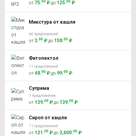
00
00
75
.
₽
125
.
₽
от
до
Микстура от кашля
66 предложений
00
00
3
.
₽
158
.
₽
от
до
Фитопектол
11 предложений
00
00
48
.
₽
99
.
₽
от
до
Суприма
1 предложение
00
00
139
.
₽
139
.
₽
от
до
Сироп от кашля
11 предложений
00
00
121
.
₽
2,600
.
₽
от
до