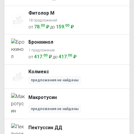
Фитолор М
18 предложений
00
00
78
.
₽
159
.
₽
от
до
Бронхинол
1 предложение
00
00
417
.
₽
417
.
₽
от
до
Колмекс
предложения не найдены
Макротусин
предложения не найдены
Пектуссин ДД