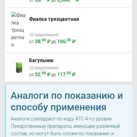
от
до
Фиалка трехцветная
10 предложений
00
00
38
.
₽
166
.
₽
от
до
Багульник
22 предложения
00
00
32
.
₽
117
.
₽
от
до
Аналоги по показанию и
способу применения
Аналоги совпадают по коду ATC 4-го уровня.
Лекарственные препараты, имеющие различный
состав, но могут быть схожи по показанию и