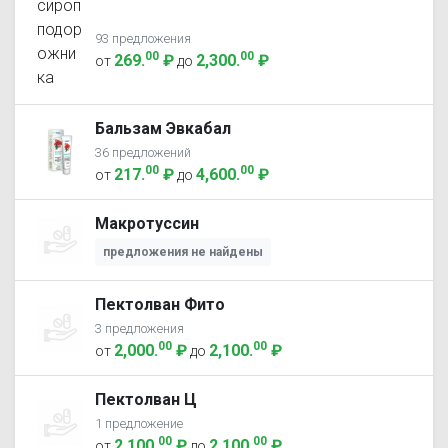
93 предложения
00
00
269
.
₽
2,300
.
₽
от
до
Бальзам Эвкабал
36 предложений
00
00
217
.
₽
4,600
.
₽
от
до
Макротуссин
предложения не найдены
Пектолван Фито
3 предложения
00
00
2,000
.
₽
2,100
.
₽
от
до
Пектолван Ц
1 предложение
00
00
2,100
.
₽
2,100
.
₽
от
до