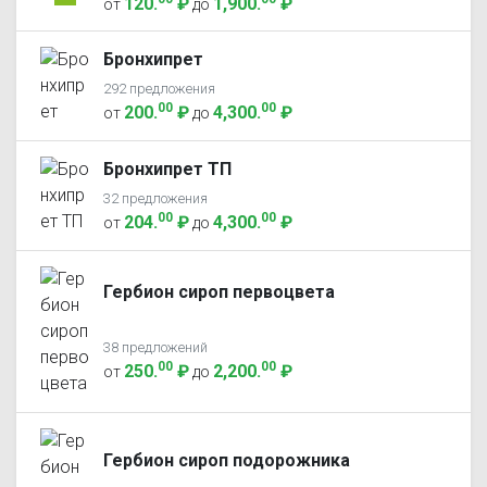
120
.
₽
1,900
.
₽
от
до
Бронхипрет
292 предложения
00
00
200
.
₽
4,300
.
₽
от
до
Бронхипрет ТП
32 предложения
00
00
204
.
₽
4,300
.
₽
от
до
Гербион сироп первоцвета
38 предложений
00
00
250
.
₽
2,200
.
₽
от
до
Гербион сироп подорожника