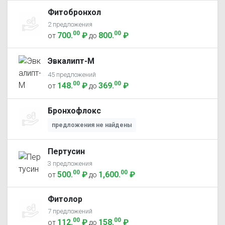
Фитобронхол
2 предложения
00
00
700
.
₽
800
.
₽
от
до
Эвкалипт-М
45 предложений
00
00
148
.
₽
369
.
₽
от
до
Бронхофлокс
предложения не найдены
Пертусин
3 предложения
00
00
500
.
₽
1,600
.
₽
от
до
Фитолор
7 предложений
00
00
112
.
₽
158
.
₽
от
до