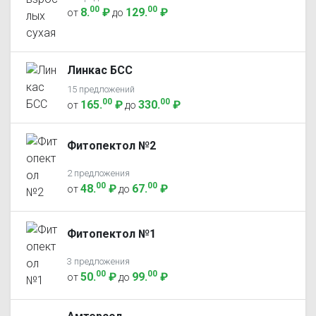
00
00
8
.
₽
129
.
₽
от
до
Линкас БСС
15 предложений
00
00
165
.
₽
330
.
₽
от
до
Фитопектол №2
2 предложения
00
00
48
.
₽
67
.
₽
от
до
Фитопектол №1
3 предложения
00
00
50
.
₽
99
.
₽
от
до