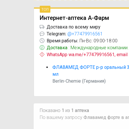
топ
Интернет-аптека А-Фарм
Доставка по всему миру
Telegram:
@+77479916561
Время работы:
Пн-Вс: 09:00-18:00
Доставка
: Международные компании.
WhatsApp wa.me/+77479916561, email
ФЛАВАМЕД ФОРТЕ р-р оральный 30
мл
Berlin-Chemie (Германия)
Показано
1
из
1 аптека
По вашему запросу
Флавамед форте в а