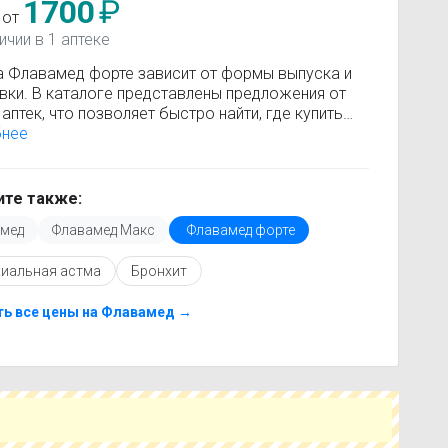
1700
₽
 от
ичии в 1 аптеке
а Флавамед форте зависит от формы выпуска и
вки. В каталоге представлены предложения от
аптек, что позволяет быстро найти, где купить
ед форте по минимальной цене. Информация о
бнее
сти регулярно обновляется, поэтому вы видите
 актуальные данные.
покупкой рекомендуется ознакомиться с
те также:
кцией по применению, показаниями и
мед
Флавамед Макс
Флавамед форте
опоказаниями. При необходимости вы можете
ать аналоги Флавамед форте с похожим
иальная астма
Бронхит
ующим веществом или более доступной ценой.
купить Флавамед форте в ближайшей аптеке,
е свой город и сравните предложения. Это
ть все цены на Флавамед →
т сэкономить время и выбрать оптимальный
 по цене и наличию.