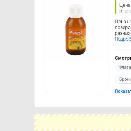
Цена
В нал
Цена н
дозиро
разных 
Флавам
Подро
стоимо
только
Перед 
Смотри
инстру
Флава
против
подобр
Бронх
действ
Чтобы 
укажит
Показа
поможе
вариант