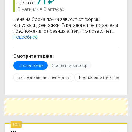
71
₽
Цена от
В наличии в 3 аптеках
Цена на Сосна почки зависит от формы
выпуска и дозировки. В каталоге представлены
предложения от разных аптек, что позволяет
быстро найти, где купить Сосна почки по
Подробнее
минимальной цене. Информация о стоимости
регулярно обновляется, поэтому вы видите
только актуальные данные.
Смотрите также:
Перед покупкой рекомендуется ознакомиться с
Сосна почки
Сосна почки сбор
инструкцией по применению, показаниями и
противопоказаниями. При необходимости вы
Бактериальная пневмония
Бронхоэктатическая боле
можете подобрать аналоги Сосна почки с
похожим действующим веществом или более
доступной ценой.
Чтобы купить Сосна почки в ближайшей аптеке,
укажите свой город и сравните предложения.
Это поможет сэкономить время и выбрать
оптимальный вариант по цене и наличию.
топ