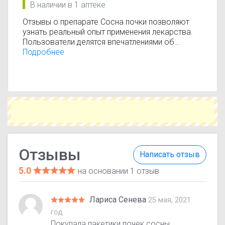
В наличии в 1 аптеке
Отзывы о препарате Сосна почки позволяют
узнать реальный опыт применения лекарства.
Пользователи делятся впечатлениями об
эффективности, переносимости и результатах
Подробнее
лечения. Помните, что отзывы носят
ознакомительный характер и не заменяют
консультацию врача.
Отзывы
Написать отзыв
5.0
на основании 1 отзыв
Лариса Сенева
25 мая, 2021
год
Покупала пакетики почек сосны,