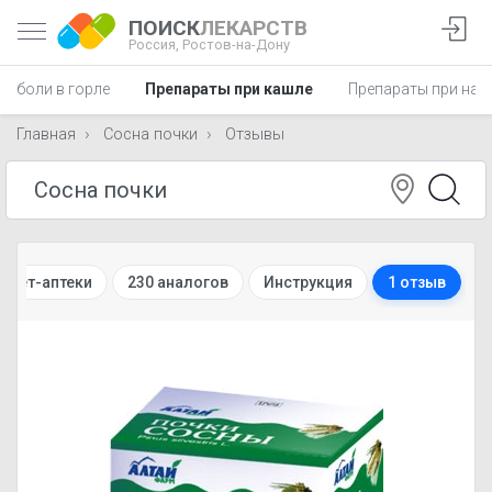
ПОИСК
ЛЕКАРСТВ
Россия,
Ростов-на-Дону
и боли в горле
Препараты при кашле
Препараты при нас
Главная
Сосна почки
Отзывы
рнет-аптеки
230 аналогов
Инструкция
1 отзыв