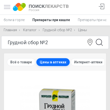
ПОИСК
ЛЕКАРСТВ
Россия
и боли в горле
Препараты при кашле
Препараты при нас
Главная
Каталог
Грудной сбор №2
Цены
Всё о товаре
Цены в аптеках
Интернет-аптеки