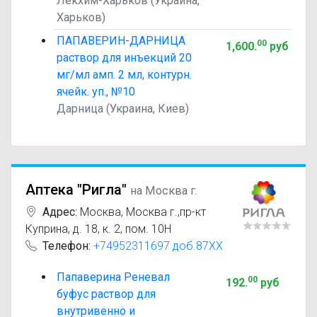
Лекхим-Харьков (Украина,
Харьков)
ПАПАВЕРИН-ДАРНИЦА
00
1,600
.
руб
раствор для инъекций 20
мг/мл амп. 2 мл, контурн.
ячейк. уп., №10
Дарница (Украина, Киев)
Аптека "Ригла"
на Москва г.
Адрес:
Москва
,
Москва г.,пр-кт
Куприна, д. 18, к. 2, пом. 10Н
Телефон:
+74952311697 доб.87XX
Папаверина Реневал
00
192
.
руб
буфус раствор для
внутривенно и