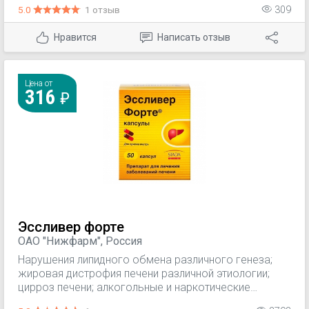
5.0
1 отзыв
309
В6, В12.
Нравится
Написать отзыв
Цена от
316
Эссливер форте
ОАО "Нижфарм", Россия
Нарушения липидного обмена различного генеза;
жировая дистрофия печени различной этиологии;
цирроз печени; алкогольные и наркотические
поражения печени; лекарственные поражения