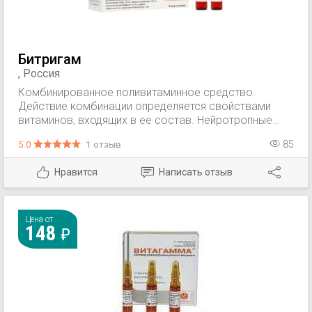
Битригам
, Россия
Комбинированное поливитаминное средство.
Действие комбинации определяется свойствами
витаминов, входящих в ее состав. Нейротропные
витамины группы В оказывают благоприятное
5.0
1 отзыв
85
воздействие при воспалительных и дегенеративных
заболеваниях нервной системы и опорно-
Нравится
Написать отзыв
двигательного аппарата.
Цена от
148