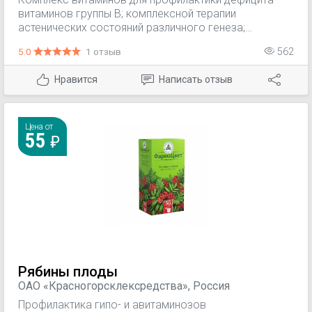
Анальгезирующий эффект комплекса витаминов В
витаминов группы В; комплексной терапии
также оказыв
астенических состояний различного генеза;
поддержании здоровья и красоты волос, кожи и
5.0
1 отзыв
562
ногтей; Также Пентовит хорошо подходит при
сильных физических и умственных нагрузках,
Нравится
Написать отзыв
хроническом стрессе, раздражении.
Цена от
55
Рябины плоды
ОАО «Красногорсклексредства», Россия
Профилактика гипо- и авитаминозов