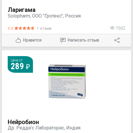
Ларигама
Solopharm, ООО "Гротекс", Россия
5.0
1 отзыв
1502
Нравится
Написать отзыв
Цена от
289
Нейробион
Др. Редди’с Лабораторис, Индия