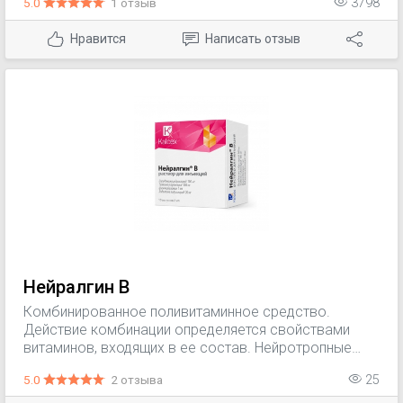
5.0
1 отзыв
3798
печени; радиационное поражение печени; псориаз (в
составе комбинированной терапии).
Нравится
Написать отзыв
Нейралгин B
Комбинированное поливитаминное средство.
Действие комбинации определяется свойствами
витаминов, входящих в ее состав. Нейротропные
витамины группы В оказывают благоприятное
5.0
2 отзыва
25
воздействие при воспалительных и дегенеративных
заболеваниях нервной системы и опорно-