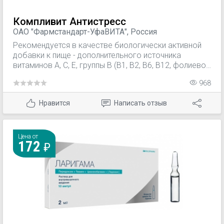
Компливит Антистресс
ОАО "Фармстандарт-УфаВИТА", Россия
Рекомендуется в качестве биологически активной
добавки к пище - дополнительного источника
витаминов А, С, Е, группы В (В1, В2, В6, В12, фолиевой
кислоты, кальция пантотената, никотинамида),
968
минеральных элементов (меди, цинка, селена),
источника флавоногликозидов.
Нравится
Написать отзыв
Цена от
172