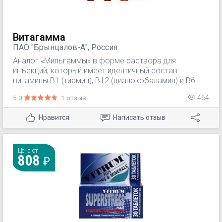
Витагамма
ПАО "Брынцалов-А", Россия
Аналог «Мильгаммы» в форме раствора для
инъекций, который имеет идентичный состав:
витамины В1 (тиамин), В12 (цианокобаламин) и В6
(пиридоксин), а также лидокаин в качестве
5.0
1 отзыв
464
обезболивающего. Такой состав помогает
нормализовать работу ЦНС, стимулирует обменные
Нравится
Написать отзыв
и кроветворные процессы. «Витагамму» назначают
при различных неврологических заболеваниях
(корешковый синдром, невралгия, невриты и т. д.).
Среди противопоказаний – возраст до 18 лет,
Цена от
808
аллергия на действующие или вспомогательные
вещества препарата, беременность и кормление
грудью, тяжелая хроническая сердечная
недостаточность.