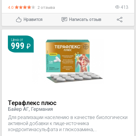
4.0
2 отзыва
413
Нравится
Написать отзыв
Цена от
999
Терафлекс плюс
Байер АГ, Германия
Для реализации населению в качестве биологически
активной добавки к пище-источника
хондроитинасульфата и глюкозамина,
дополнительного источника витаминов В1, В2, В3, В5,