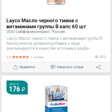
Layco Масло черного тмина с
витаминами группы В капс 60 шт
ООО Сибфармконтракт, Россия
Layco Масло черного тмина с витаминами группы В -
биологически активная добавка к пище
рекомендуется в качестве источника альфа-
линоленовой кислоты (омега-3), дополнительного
5.0
1 отзыв
459
источника витаминов В1, В2, В5, В6, В12.
Нравится
Написать отзыв
Цена от
176