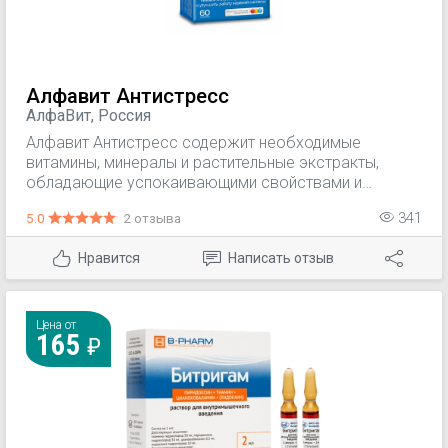
Алфавит Антистресс
АлфаВит, Россия
Алфавит Антистресс содержит необходимые
витамины, минералы и растительные экстракты,
обладающие успокаивающими свойствами и
улучшающие функциональную деятельность нервной
5.0
2 отзыва
341
системы
Нравится
Написать отзыв
Цена от
165