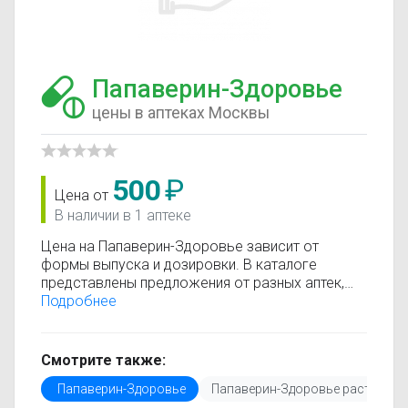
Папаверин-Здоровье
цены в аптеках Москвы
500
₽
Цена от
В наличии в 1 аптеке
Цена на Папаверин-Здоровье зависит от
формы выпуска и дозировки. В каталоге
представлены предложения от разных аптек,
что позволяет быстро найти, где купить
Подробнее
Папаверин-Здоровье по минимальной цене.
Информация о стоимости регулярно
обновляется, поэтому вы видите только
Смотрите также:
актуальные данные.
Папаверин-Здоровье
Папаверин-Здоровье раствор
Перед покупкой рекомендуется ознакомиться с