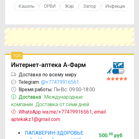
инструкцией по применению, показаниями и
Кашель
ОРВИ
Жар
Запор
Инфекции кожи
противопоказаниями. При необходимости вы
можете подобрать аналоги Папаверин-
Здоровье с похожим действующим веществом
или более доступной ценой.
Чтобы купить Папаверин-Здоровье в
ближайшей аптеке, укажите свой город и
сравните предложения. Это поможет
сэкономить время и выбрать оптимальный
топ
вариант по цене и наличию.
Интернет-аптека А-Фарм
Доставка по всему миру
Telegram:
@+77479916561
Время работы:
Пн-Вс: 09:00-18:00
Доставка
: Международные
компании. Доставка от семи дней
WhatsApp wa.me/+77479916561, email
aptekakz1@gmail.com
ПАПАВЕРИН-ЗДОРОВЬЕ
00
500
.
руб