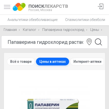
ПОИСК
ЛЕКАРСТВ
Россия,
Москва
Анальгетики обезболивающие
Спазмолитики обезболив
Главная
Каталог
Папаверина гидрохлорид
Цены
М
Всё о товаре
Цены в аптеках
Интернет-аптеки