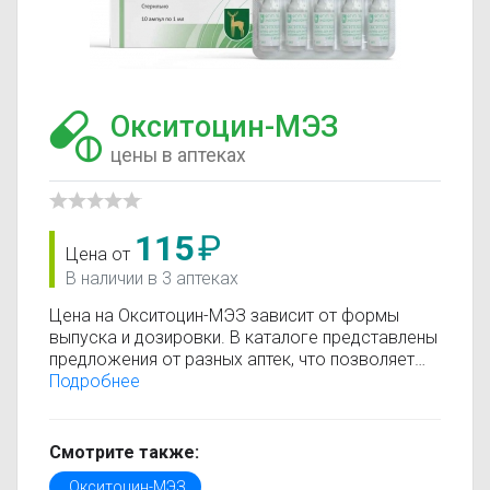
Окситоцин-МЭЗ
цены в аптеках
115
₽
Цена от
В наличии в 3 аптеках
Цена на Окситоцин-МЭЗ зависит от формы
выпуска и дозировки. В каталоге представлены
предложения от разных аптек, что позволяет
быстро найти, где купить Окситоцин-МЭЗ по
Подробнее
минимальной цене. Информация о стоимости
регулярно обновляется, поэтому вы видите
только актуальные данные.
Смотрите также:
Перед покупкой рекомендуется ознакомиться с
Окситоцин-МЭЗ