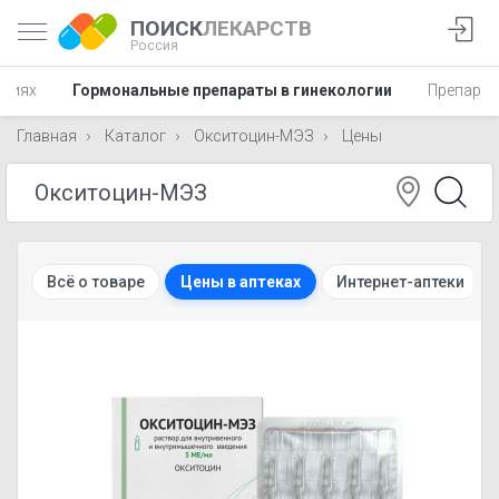
ПОИСК
ЛЕКАРСТВ
Россия
аниях
Гормональные препараты в гинекологии
Препарат
Главная
Каталог
Окситоцин-МЭЗ
Цены
Всё о товаре
Цены в аптеках
Интернет-аптеки