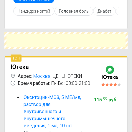
инструкцией по применению, показаниями и
противопоказаниями. При необходимости вы
Кандидоз ногтей
Головная боль
Диабет
Сниже
можете подобрать аналоги Окситоцин-МЭЗ с
похожим действующим веществом или более
доступной ценой.
Чтобы купить Окситоцин-МЭЗ в ближайшей
аптеке, укажите свой город и сравните
предложения. Это поможет сэкономить время
и выбрать оптимальный вариант по цене и
наличию.
топ
Ютека
Адрес:
Москва
,
ЦЕНЫ ЮТЕКИ
Время работы:
Пн-Вс: 08:00-21:00
Окситоцин-МЭЗ, 5 МЕ/мл,
00
115
.
руб
раствор для
внутривенного и
внутримышечного
введения, 1 мл, 10 шт.