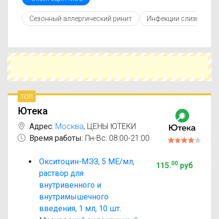
инструкцией по применению, показаниями и
противопоказаниями. При необходимости вы
Сезонный аллергический ринит
Инфекции слизистых 
можете подобрать аналоги Окситоцин-МЭЗ с
похожим действующим веществом или более
доступной ценой.
Чтобы купить Окситоцин-МЭЗ в ближайшей
аптеке, укажите свой город и сравните
предложения. Это поможет сэкономить время
и выбрать оптимальный вариант по цене и
наличию.
топ
Ютека
Адрес:
Москва
,
ЦЕНЫ ЮТЕКИ
Время работы:
Пн-Вс: 08:00-21:00
Окситоцин-МЭЗ, 5 МЕ/мл,
00
115
.
руб
раствор для
внутривенного и
внутримышечного
введения, 1 мл, 10 шт.