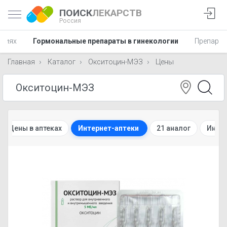
ПОИСК
ЛЕКАРСТВ
Россия
аниях
Гормональные препараты в гинекологии
Препарат
Главная
Каталог
Окситоцин-МЭЗ
Цены
Цены в аптеках
Интернет-аптеки
21 аналог
Инст