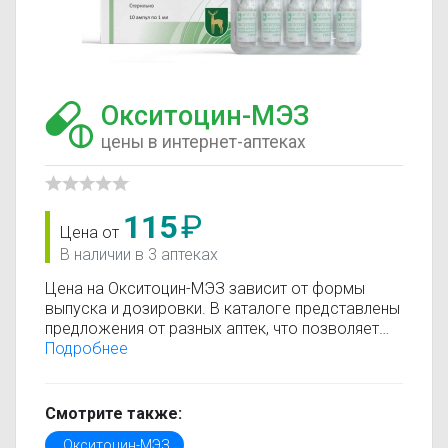
Окситоцин-МЭЗ
цены в интернет-аптеках
115
₽
Цена от
В наличии в 3 аптеках
Цена на Окситоцин-МЭЗ зависит от формы
выпуска и дозировки. В каталоге представлены
предложения от разных аптек, что позволяет
быстро найти, где купить Окситоцин-МЭЗ по
Подробнее
минимальной цене. Информация о стоимости
регулярно обновляется, поэтому вы видите
только актуальные данные.
Смотрите также:
Перед покупкой рекомендуется ознакомиться с
Окситоцин-МЭЗ