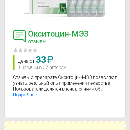
Окситоцин-МЭЗ
отзывы
33
₽
Цена от
В наличии в 37 аптеках
Отзывы о препарате Окситоцин-МЭЗ позволяют
узнать реальный опыт применения лекарства.
Пользователи делятся впечатлениями об
эффективности, переносимости и результатах
Подробнее
лечения. Помните, что отзывы носят
ознакомительный характер и не заменяют
консультацию врача.