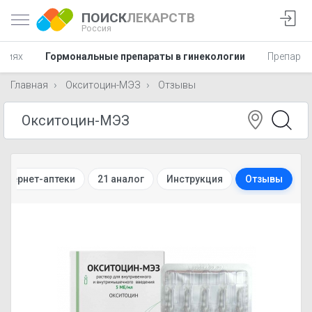
ПОИСК
ЛЕКАРСТВ
Россия
аниях
Гормональные препараты в гинекологии
Препарат
Главная
Окситоцин-МЭЗ
Отзывы
Интернет-аптеки
21 аналог
Инструкция
Отзывы