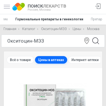
ПОИСК
ЛЕКАРСТВ
Россия,
Москва
аниях
Гормональные препараты в гинекологии
Препарат
Главная
Каталог
Окситоцин-МЭЗ
Цены
Москва
Всё о товаре
Цены в аптеках
Интернет-аптеки