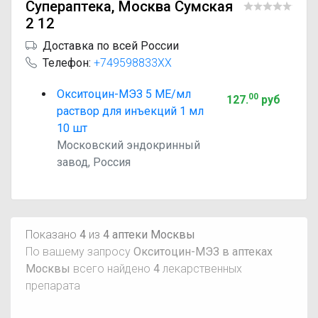
Супераптека, Москва Сумская
2 12
Доставка по всей России
Телефон:
+749598833XX
Окситоцин-МЭЗ 5 МЕ/мл
00
127
.
руб
раствор для инъекций 1 мл
10 шт
Московский эндокринный
завод, Россия
Показано
4
из
4 аптеки Москвы
По вашему запросу
Окситоцин-МЭЗ в аптеках
Москвы
всего найдено
4
лекарственных
препарата