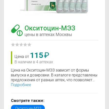
Окситоцин-МЭЗ
цены в аптеках Москвы
115
₽
Цена от
В наличии в 4 аптеках
Цена на Окситоцин-МЭЗ зависит от формы
выпуска и дозировки. В каталоге представлены
предложения от разных аптек, что позволяет
быстро найти, где купить Окситоцин-МЭЗ по
Подробнее
минимальной цене. Информация о стоимости
регулярно обновляется, поэтому вы видите
только актуальные данные.
Смотрите также:
Перед покупкой рекомендуется ознакомиться с
Окситоцин-МЭЗ