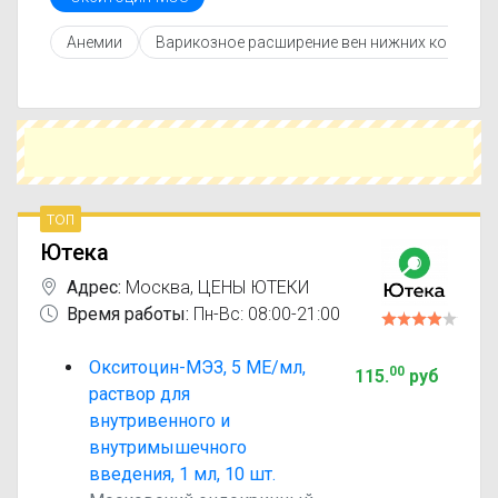
инструкцией по применению, показаниями и
противопоказаниями. При необходимости вы
Анемии
Варикозное расширение вен нижних конечно
можете подобрать аналоги Окситоцин-МЭЗ с
похожим действующим веществом или более
доступной ценой.
Чтобы купить Окситоцин-МЭЗ в ближайшей
аптеке, укажите свой город и сравните
предложения. Это поможет сэкономить время
и выбрать оптимальный вариант по цене и
наличию.
топ
Ютека
Адрес:
Москва
,
ЦЕНЫ ЮТЕКИ
Время работы:
Пн-Вс: 08:00-21:00
Окситоцин-МЭЗ, 5 МЕ/мл,
00
115
.
руб
раствор для
внутривенного и
внутримышечного
введения, 1 мл, 10 шт.