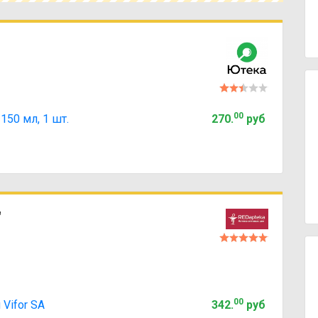
00
150 мл, 1 шт.
270
.
руб
"
00
Vifor SA
342
.
руб