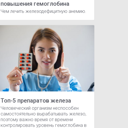
повышения гемоглобина
Чем лечить железодефицитную анемию.
ироп
Мальтофер раствор
Мальтофер таблетки
Мальтоф
 анемия
Топ-5 препаратов железа
Человеческий организм неспособен
самостоятельно вырабатывать железо,
поэтому важно время от времени
контролировать уровень гемоглобина в