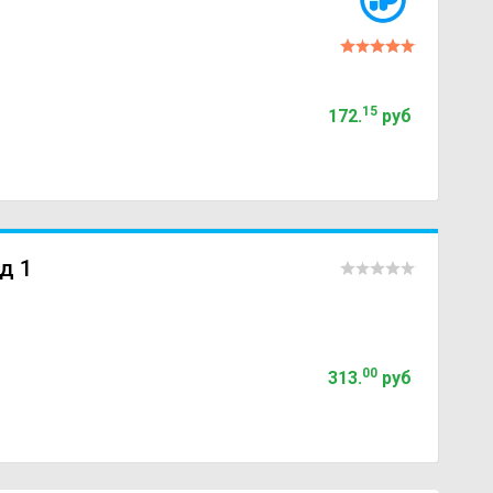
15
172
.
руб
д 1
00
313
.
руб