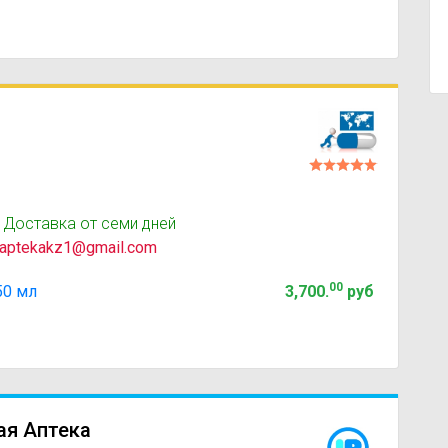
 Доставка от семи дней
aptekakz1@gmail.com
00
50 мл
3,700
.
руб
ая Аптека