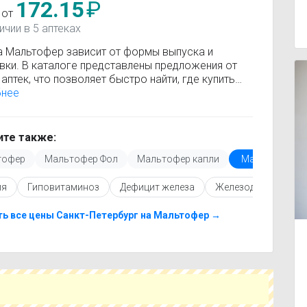
172.15
₽
 от
ичии в 5 аптеках
а Мальтофер зависит от формы выпуска и
вки. В каталоге представлены предложения от
аптек, что позволяет быстро найти, где купить
фер по минимальной цене. Информация о
бнее
сти регулярно обновляется, поэтому вы видите
 актуальные данные.
покупкой рекомендуется ознакомиться с
те также:
кцией по применению, показаниями и
тофер
Мальтофер Фол
Мальтофер капли
Мальтофер с
опоказаниями. При необходимости вы можете
ать аналоги Мальтофер с похожим действующим
ия
Гиповитаминоз
Дефицит железа
Железодефицитная
вом или более доступной ценой.
купить Мальтофер в ближайшей аптеке, укажите
ород и сравните предложения. Это поможет
ь все цены Санкт-Петербург на Мальтофер →
мить время и выбрать оптимальный вариант по
наличию.