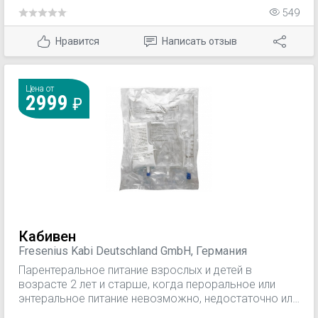
гиперметаболическом или гиперкатаболическом
549
типах обмена веществ (возникающих при
множественных травмах, ожогах, тяжелых
Нравится
Написать отзыв
хирургических вмешательствах, сепсисе, тяжелых
воспалительных процессах, иммунодефиците,
злокачественных новообразованиях).
Цена от
2999
Кабивен
Fresenius Kabi Deutschland GmbH, Германия
Парентеральное питание взрослых и детей в
возрасте 2 лет и старше, когда пероральное или
энтеральное питание невозможно, недостаточно или
противопоказано.