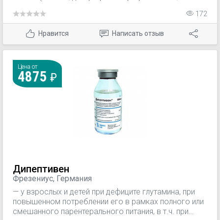
печеночная недостаточность), геморрагический
172
диатез; дегидратация (рвота, диарея,
послеоперационный период); интоксикация; коллапс,
Нравится
Написать отзыв
шок. Как компонент различных кровезамещающих и
противошоковых жидкостей; для приготовления
растворов лекарственных средств для
внутривенного введения.
Цена от
4875
Дипептивен
Фрезениус, Германия
— у взрослых и детей при дефиците глутамина, при
повышенном потреблении его в рамках полного или
смешанного парентерального питания, в т.ч. при