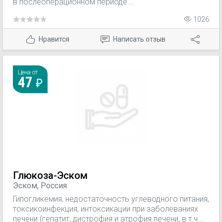
в послеоперационном периоде.
Дезинтоксикационная инфузионная терапия.
1026
Коллапс, шок (как компонент различных
кровезамещающих и противошоковых жидкостей).
Нравится
Написать отзыв
Используется для приготовления растворов
лекарственных средств для в/в введения.
Цена от
47
Глюкоза-Эском
Эском, Россия
Гипогликемия, недостаточность углеводного питания,
токсикоинфекция, интоксикации при заболеваниях
печени (гепатит, дистрофия и атрофия печени, в т.ч.