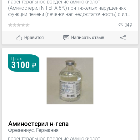
парентеральное введение аминокислот
(Аминостерил N-ГЕПА 8%) при тяжелых нарушениях
функции печени (печеночная недостаточность) с или
без нарушений функций мозга (энцефалопатией); —
349
терапия нарушений функции печени (печеночная
кома).
Нравится
Написать отзыв
Цена от
3100
Аминостерил н-гепа
Фрезениус, Германия
парентеральное введение аминокислот