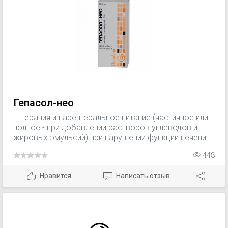
свищи); - гиперметаболические состояния (травмы,
ожоги, сепсис); - другие состояния, при которых
пероральное или энтеральное питание невозможно,
недостаточно или противопоказано (нервная
анорексия, онкологические заболевания,
подготовка к операции, послеоперационный период).
Гепасол-нео
— терапия и парентеральное питание (частичное или
полное - при добавлении растворов углеводов и
жировых эмульсий) при нарушении функции печени
(печеночной недостаточности) с нарушением
448
функции мозга (печеночной энцефалопатии) и без
нее; — терапия печеночной комы и прекоматозных
Нравится
Написать отзыв
состояний.