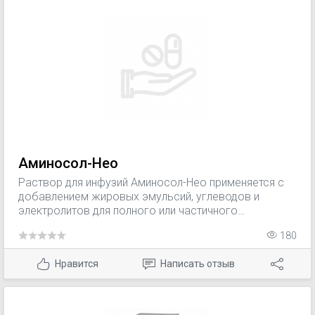
Аминосол-Нео
Раствор для инфузий Аминосол-Нео применяется с
добавлением жировых эмульсий, углеводов и
электролитов для полного или частичного
парентерального питания, а также для профилактики
180
и устранения дефицита белков и жидкости в случаях,
когда энтеральное питание невозможно: - тяжелые
Нравится
Написать отзыв
заболевания желудочно-кишечного тракта
(кишечная непроходимость, перитонит,
мальабсорбция, тяжелые воспалительные
заболевания кишечника, панкреатит, кишечные