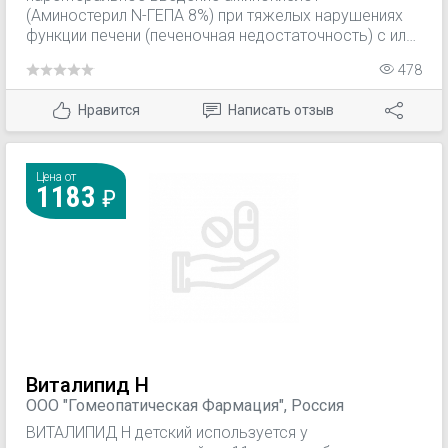
(Аминостерил N-ГЕПА 8%) при тяжелых нарушениях
функции печени (печеночная недостаточность) с или
без нарушений функций мозга (энцефалопатией); —
478
терапия нарушений функции печени (печеночная
кома).
Нравится
Написать отзыв
Цена от
1183
Виталипид Н
ООО "Гомеопатическая Фармация", Россия
ВИТАЛИПИД Н детский используется у