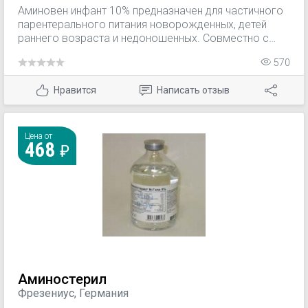
Аминовен инфант 10% предназначен для частичного
парентерального питания новорожденных, детей
раннего возраста и недоношенных. Совместно с
растворами углеводов, жировыми эмульсиями, а
570
также препаратами витаминов, электролитов и
микроэлементов обеспечивает полное
Нравится
Написать отзыв
парентеральное питание.
Цена от
468
Аминостерил
Фрезениус, Германия