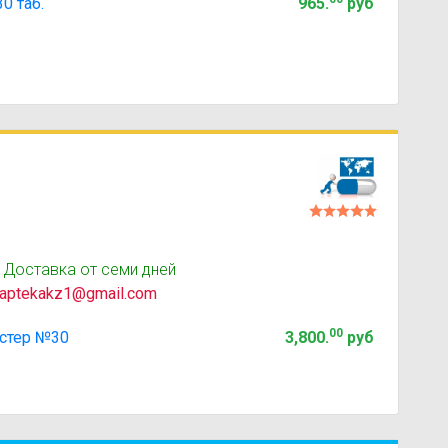
 таб.
965
.
руб
 Доставка от семи дней
aptekakz1@gmail.com
00
стер №30
3,800
.
руб