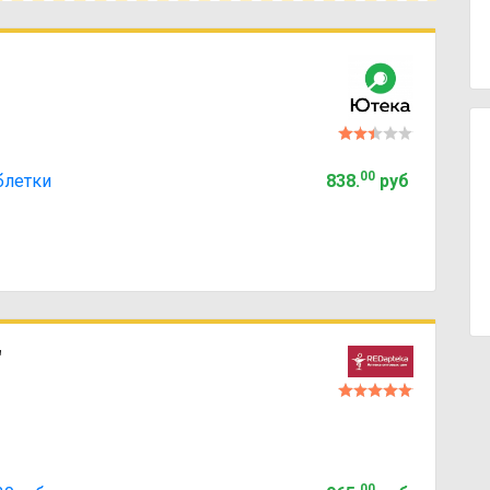
00
блетки
838
.
руб
"
00