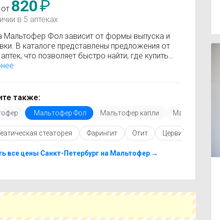
820
₽
 от
ичии в 5 аптеках
а Мальтофер Фол зависит от формы выпуска и
вки. В каталоге представлены предложения от
аптек, что позволяет быстро найти, где купить
фер Фол по минимальной цене. Информация о
бнее
сти регулярно обновляется, поэтому вы видите
 актуальные данные.
покупкой рекомендуется ознакомиться с
те также:
кцией по применению, показаниями и
тофер
Мальтофер Фол
Мальтофер капли
Мальтофер с
опоказаниями. При необходимости вы можете
ать аналоги Мальтофер Фол с похожим
еатическая стеаторея
Фарингит
Отит
Цервицит
Инф
ующим веществом или более доступной ценой.
купить Мальтофер Фол в ближайшей аптеке,
е свой город и сравните предложения. Это
ь все цены Санкт-Петербург на Мальтофер →
т сэкономить время и выбрать оптимальный
 по цене и наличию.