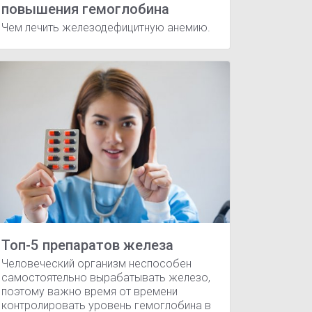
повышения гемоглобина
Чем лечить железодефицитную анемию.
ироп
Мальтофер раствор
Мальтофер таблетки
екции нижних отделов дыхательных путей
Злокачественная г
Топ-5 препаратов железа
Человеческий организм неспособен
самостоятельно вырабатывать железо,
поэтому важно время от времени
контролировать уровень гемоглобина в