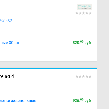
0-31-XX
00
ные 30 шт.
820
.
руб
очая 4
00
блетки жевательные
926
.
руб