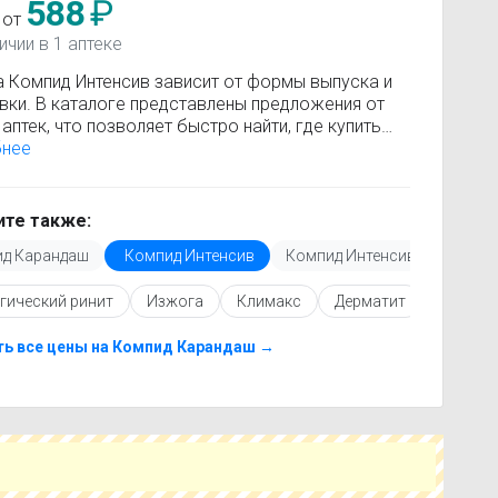
588
₽
 от
ичии в 1 аптеке
а Компид Интенсив зависит от формы выпуска и
вки. В каталоге представлены предложения от
аптек, что позволяет быстро найти, где купить
 Интенсив по минимальной цене. Информация о
бнее
сти регулярно обновляется, поэтому вы видите
 актуальные данные.
покупкой рекомендуется ознакомиться с
те также:
кцией по применению, показаниями и
д Карандаш
Компид Интенсив
Компид Интенсив крем
опоказаниями. При необходимости вы можете
ать аналоги Компид Интенсив с похожим
гический ринит
Изжога
Климакс
Дерматит
Голово
ующим веществом или более доступной ценой.
купить Компид Интенсив в ближайшей аптеке,
е свой город и сравните предложения. Это
ть все цены на Компид Карандаш →
т сэкономить время и выбрать оптимальный
 по цене и наличию.