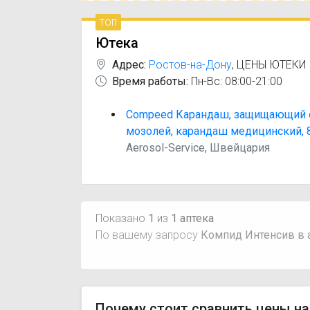
топ
Ютека
Адрес:
Ростов-на-Дону
,
ЦЕНЫ ЮТЕКИ
Время работы:
Пн-Вс: 08:00-21:00
Compeed Карандаш, защищающий 
мозолей, карандаш медицинский, 8
Aerosol-Service, Швейцария
Показано
1
из
1 аптека
По вашему запросу
Компид Интенсив в 
Почему стоит сравнить цены на