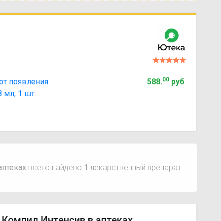
00
от появления
588
.
руб
 мл, 1 шт.
аптеках
всего найдено
1
лекарственный препарат
 Компид Интенсив в аптеках