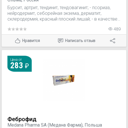
Бурсит, артрит, тендинит, тендовагинит; - псориаз,
нейродермит, себорейная экзема, дерматит,
склеродермия, красный плоский лишай; - в качестве
местного радиопротектора при лучевой терапии; - в
489
качестве проводника лекарственных средств.
Нравится
Написать отзыв
Цена от
283
Феброфид
Medana Pharma SA (Медана Фарма), Польша