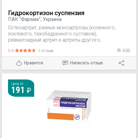
Гидрокортизон суспензия
ПАК "Фармак", Украина
Остеоартрит, разные моноартрозы (коленного,
локтевого, тазобедренного суставов),
ревматоидный артрит и артриты другого
происхождения (за исключением туберкулезных и
5.0
1 отзыв
636
гонорейных артритов). Плечелопаточный периартрит,
бурсит, эпикондилит, тендовагинит. Перед операцией
Нравится
Написать отзыв
на анкилотических суставах. Как местное
дополнение к системной кортикостероидной терапии.
Цена от
191