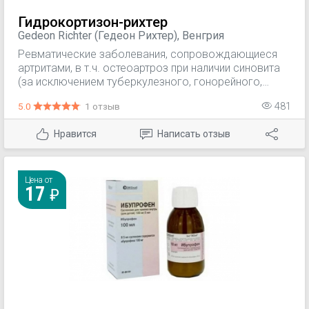
Гидрокортизон-рихтер
Gedeon Richter (Гедеон Рихтер), Венгрия
Ревматические заболевания, сопровождающиеся
артритами, в т.ч. остеоартроз при наличии синовита
(за исключением туберкулезного, гонорейного,
гнойного и других инфекционных артритов);
5.0
1 отзыв
481
ревматоидный артрит; плечелопаточный периартрит;
бурсит; эпикондилит; тендовагинит.
Нравится
Написать отзыв
Цена от
17