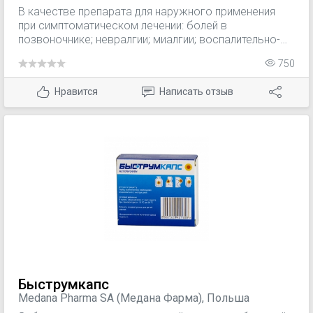
В качестве препарата для наружного применения
при симптоматическом лечении: болей в
позвоночнике; невралгии; миалгии; воспалительно-
дегенеративных заболеваний опорно-двигательного
750
аппарата (в т.ч. артрит, бурсит, синовит, тендинит,
люмбаго); неосложненных травм (в т.ч. спортивных,
Нравится
Написать отзыв
вывихов, растяжений или разрывов связок и
сухожилий, ушибов, посттравматических болей); в
составе комбинированной терапии при
воспалительных заболеваниях вен (флебит,
перифлебит), лимфатических сосудов, лимфоузлов
(лимфангит, поверхностный лимфаденит).
Быструмкапс
Medana Pharma SA (Медана Фарма), Польша