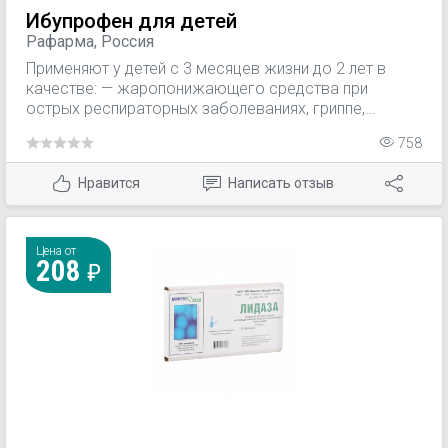
Ибупрофен для детей
Рафарма, Россия
Применяют у детей с 3 месяцев жизни до 2 лет в
качестве: — жаропонижающего средства при
острых респираторных заболеваниях, гриппе,
детских инфекциях, постпрививочных реакциях и
758
других инфекционно-воспалительных заболеваниях,
сопровождающихся повышением температуры тела;
Нравится
Написать отзыв
— обезболивающего средства при болевом
синдроме слабой или умеренной интенсивности, в
т.ч. головной и зубной боли, невралгиях, боли в ушах
и в горле, боли при повреждениях связок и других
Цена от
208
видах боли.