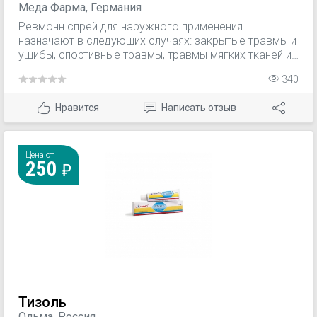
Меда Фарма, Германия
заболеваний уха, горла, носа с выраженным
Ревмонн спрей для наружного применения
болевым синдромом (фарингит, тонзиллит,
назначают в следующих случаях: закрытые травмы и
ушибы, спортивные травмы, травмы мягких тканей и
суставов, остеоартроз, периартриты плечевого
340
сустава, эпикондилиты, люмбаго, анкилозирующий
спондилит, тендинит, теносиновит, перитендинит.
Нравится
Написать отзыв
Цена от
250
Тизоль
Ольма, Россия