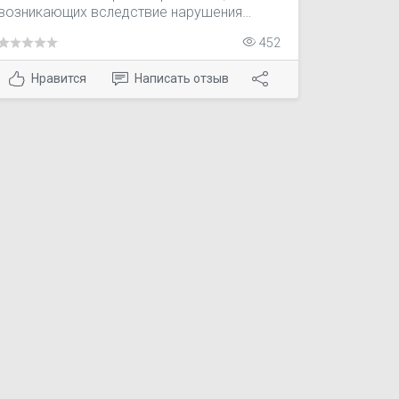
возникающих вследствие нарушения
функции почек, а также вследствие
452
недостаточности кровоснабжения.
Нравится
Написать отзыв