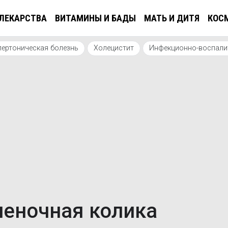
ЛЕКАРСТВА
ВИТАМИНЫ И БАДЫ
МАТЬ И ДИТЯ
КОС
пертоническая болезнь
Холецистит
Инфекционно-воспалит
ченочная колика