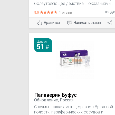
болеутоляющее действие. Показаниями
являются - Спазмы гладкой мускулатуры,
5.0
1 отзыв
89
особенно почечная колика, спазмы
мочеточников, тенезмы мочевого пузыря
Нравится
Написать отзыв
(ложные болезненные позывы к
мочеиспусканию), печеночная колика,
спазмы желудка и кишечника,
спастическая дисменорея (общее
Цена от
название расстройств менструального
51
цикла, протекающих с болевым
синдромом).
Папаверин Буфус
Обновление, Россия
Спазмы гладких мышц органов брюшной
полости, периферических сосудов и