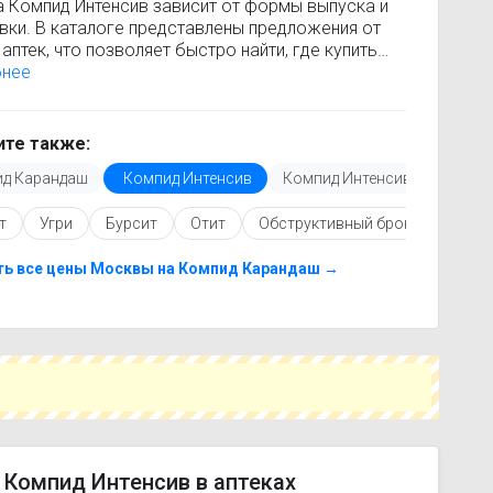
а Компид Интенсив зависит от формы выпуска и
вки. В каталоге представлены предложения от
аптек, что позволяет быстро найти, где купить
 Интенсив по минимальной цене. Информация о
бнее
сти регулярно обновляется, поэтому вы видите
 актуальные данные.
покупкой рекомендуется ознакомиться с
те также:
кцией по применению, показаниями и
д Карандаш
Компид Интенсив
Компид Интенсив крем
опоказаниями. При необходимости вы можете
ать аналоги Компид Интенсив с похожим
т
Угри
Бурсит
Отит
Обструктивный бронхит
Ге
ующим веществом или более доступной ценой.
купить Компид Интенсив в ближайшей аптеке,
е свой город и сравните предложения. Это
ть все цены Москвы на Компид Карандаш →
т сэкономить время и выбрать оптимальный
 по цене и наличию.
 Компид Интенсив в аптеках