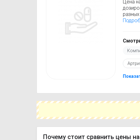
Цена н
дозиро
разных 
Компид
Подро
стоимо
только
Перед 
Смотри
инстру
Компи
против
подобр
Артри
действ
Чтобы 
укажит
Показа
поможе
вариант
Почему стоит сравнить цены на