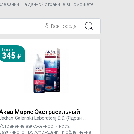
олевании. На данной странице вы сможете
Все города
Цена от
345
Аква Марис Экстрасильный
Jadran-Galenski Laboratorij D.D. (Ядран-
Галенская Лаборатория), Хорватия
Устранение заложенности носа
различного происхождения и облегчение