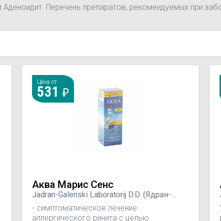
и Аденоидит. Перечень препаратов, рекомендуемых при заб
Цена от
531
Аква Марис Сенс
Jadran-Galenski Laboratorij D.D. (Ядран-
Галенская Лаборатория), Хорватия
- симптоматическое лечение
аллергического ринита с целью