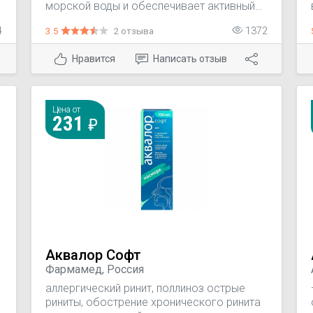
морской воды и обеспечивает активный
лаваж полости носа: способствует
4
3.5
2 отзыва
1372
удалению слизи, уменьшению
инфицированных выделений и отечности
Нравится
Написать отзыв
слизистой носа, размягчению и удалению
корок. Препарат нормализует защитную
функцию реснитчатого эпителия слизистой
носа и улучшает носовое дыхание.
Цена от
Оказывает увлажняющее и
231
противовоспалительное действие.
Аквалор Софт
Фармамед, Россия
аллергический ринит, поллиноз острые
риниты, обострение хронического ринита