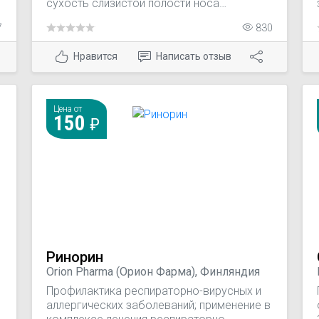
сухость слизистой полости носа
(субатрофический и атрофический ринит)
7
830
ежедневный уход за чувствительной и/ или
раздраженной слизистой полости носа
Нравится
Написать отзыв
й
профилактика и комплексное лечение
ОРВИ и гриппа, в т.ч. у лиц с повышенной
чувствительностью слизистой полости
носа
Цена от
150
Ринорин
Orion Pharma (Орион Фарма), Финляндия
Профилактика респираторно-вирусных и
аллергических заболеваний; применение в