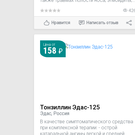
также травмах полости носа; этмоидиты;
аденоидиты.
42
Нравится
Написать отзыв
Цена от
158
Тонзиллин Эдас-125
Эдас, Россия
В качестве симптоматического средства
при комплексной терапии: - острой
катаральной ангины легкой и средней