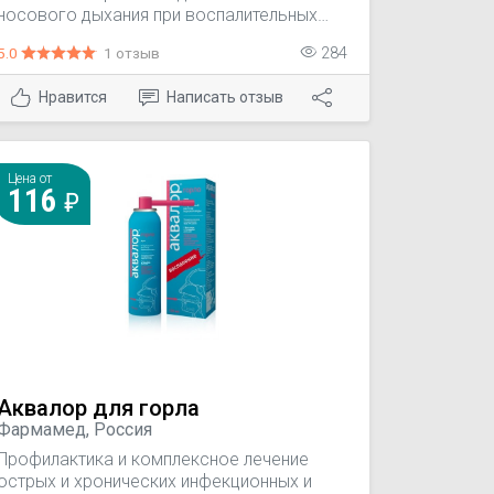
носового дыхания при воспалительных
заболеваниях носа, придаточных пазух и
5.0
1 отзыв
284
носоглотки, в т.ч. аллергической природы:
- острый и хронический ринит; - острый и
Нравится
Написать отзыв
хронический синусит; - назофарингит; -
аллергический ринит; - аденоидит.
Цена от
116
Аквалор для горла
Фармамед, Россия
Профилактика и комплексное лечение
острых и хронических инфекционных и