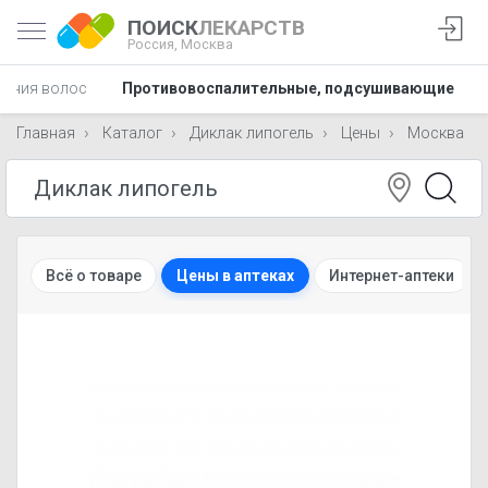
ПОИСК
ЛЕКАРСТВ
Россия,
Москва
дения волос
Противовоспалительные, подсушивающие
Главная
Каталог
Диклак липогель
Цены
Москва
Всё о товаре
Цены в аптеках
Интернет-аптеки