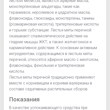
листьях мелиссы, являются эфирные масла,
монотерпеновые альдегиды, такие как
гераниевое, неролиевое и цедратное масла,
флавоноиды, глюкозиды, монотерпены, танины
(розмариновая кислота), тритерпеновые кислоты
и горькие субстанции. Листья мяты перечной
оказывают спазмолитическое действие на
гладкие мышцы ЖКТ, а также желчегонное и
карминативное действие. К основным активным
ингредиентам, содержащимся в листьях мяты
перечной, относятся эфирное масло с ментолом,
флавоноиды, фенольная и тритерпеновая
кислоты.
Листья мяты перечной традиционно применяют
вместе с корневищем и корнями валерианы в
составе седативных растительных сборов.
Показания
В качестве успокаивающего средства при: