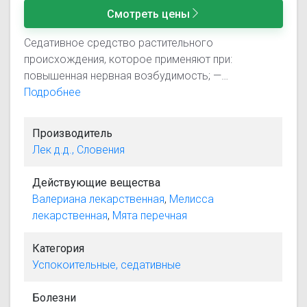
Смотреть цены
Седативное средство растительного
происхождения, которое применяют при:
повышенная нервная возбудимость; —
бессонница; — раздражительность; --
Подробнее
депрессивные состояния; -- панические
расстройства.
Производитель
Лек д.д., Словения
Действующие вещества
Валериана лекарственная
,
Мелисса
лекарственная
,
Мята перечная
Категория
Успокоительные, седативные
Болезни