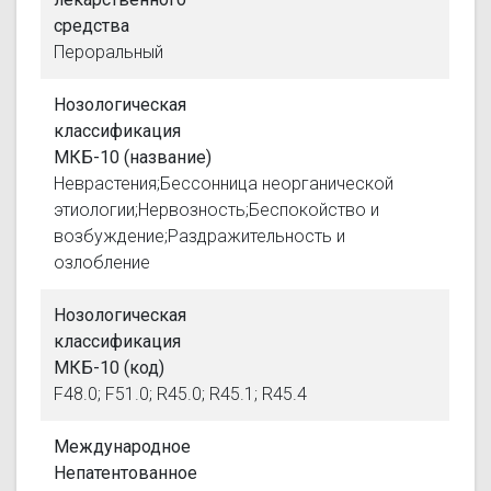
средства
Пероральный
Нозологическая
классификация
МКБ-10 (название)
Неврастения;Бессонница неорганической
этиологии;Нервозность;Беспокойство и
возбуждение;Раздражительность и
озлобление
Нозологическая
классификация
МКБ-10 (код)
F48.0; F51.0; R45.0; R45.1; R45.4
Международное
Непатентованное