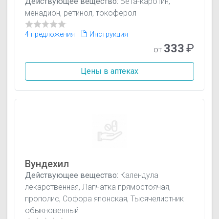
Действующее вещество:
Бета-каротин,
менадион, ретинол, токоферол
4 предложения
Инструкция
333
₽
от
Цены в аптеках
Вундехил
Действующее вещество:
Календула
лекарственная, Лапчатка прямостоячая,
прополис, Софора японская, Тысячелистник
обыкновенный