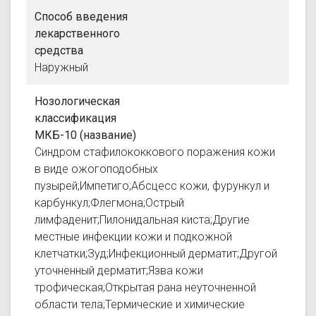
Способ введения
лекарственного
средства
Наружный
Нозологическая
классификация
МКБ-10 (название)
Синдром стафилококкового поражения кожи
в виде ожогоподобных
пузырей;Импетиго;Абсцесс кожи, фурункул и
карбункул;Флегмона;Острый
лимфаденит;Пилонидальная киста;Другие
местные инфекции кожи и подкожной
клетчатки;Зуд;Инфекционный дерматит;Другой
уточненный дерматит;Язва кожи
трофическая;Открытая рана неуточненной
области тела;Термические и химические