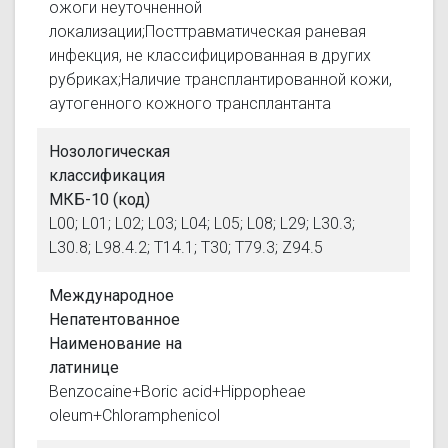
ожоги неуточненной
локализации;Посттравматическая раневая
инфекция, не классифицированная в других
рубриках;Наличие трансплантированной кожи,
аутогенного кожного трансплантанта
Нозологическая
классификация
МКБ-10 (код)
L00; L01; L02; L03; L04; L05; L08; L29; L30.3;
L30.8; L98.4.2; T14.1; T30; T79.3; Z94.5
Международное
Непатентованное
Наименование на
латинице
Benzocaine+Boric acid+Hippopheae
oleum+Chloramphenicol