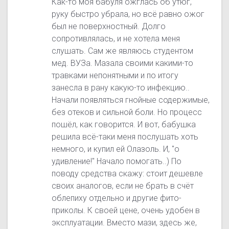
Как-то моя бабуля ожглась об утюг,
руку быстро убрала, но всё равно ожог
был не поверхностный. Долго
сопротивлялась, и не хотела меня
слушать. Сам же являюсь студентом
мед. ВУЗа. Мазала своими какими-то
травками непонятными и по итогу
занесла в рану какую-то инфекцию..
Начали появляться гнойные содержимые,
без отеков и сильной боли. Но процесс
пошёл, как говорится. И вот, бабушка
решила всё-таки меня послушать хоть
немного, и купил ей Олазоль. И, "о
удивление!" Начало помогать..) По
поводу средства скажу: стоит дешевле
своих аналогов, если не брать в счёт
облепиху отдельно и другие фито-
приколы. К своей цене, очень удобен в
эксплуатации. Вместо мази, здесь же,