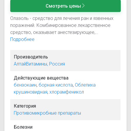
Смотреть цены
Олазоль - средство для лечения ран и язвенных
поражений. Комбинированное лекарственное
средство, оказывает анестезирующее,
антибактериальное (проявляет активность по
Подробнее
отношению ко многим грамположительных и
грамотрицательных бактерий, гноеутворюючих
Производитель
микробов, гемофильная бактерий, бруцелл,
АлтайВитамины, Россия
риккетсий, хламидий, спирохет) и
противовоспалительное действие, уменьшает
Действующие вещества
экссудацию, способствует регенерации тканей и
бензокаин
,
борная кислота
,
Облепиха
ускоряет процесс эпителизации ран. Применяется
крушиновидная
,
хлорамфеникол
при ожогах.
Категория
Противомикробные препараты
Болезни