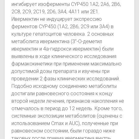
ингибирует изоферменты CYP450 1А2, 2А6, 2В6,
2С8, 2С9, 2С19, 2D6, 3А4, 4А11 или 2Е1.
Ивермектин не индуцирует экспрессию
ферментов CYP450 (1А2, 2В6, 2С9 или 3А4) в
культуре гепатоцитов человека. 2 основных
метаболита ивермектина (3”-О-деметил
ивермектин и 4а-гидрокси ивермектин) были
выявлены в ходе клинического исследования
фармакокинетики при применении максимально
допустимой дозы препарата и изучены при
проведении 2 фазы клинических исследований.
Подобно исходному соединению метаболиты
достигали равновесного состояния к концу
второй недели лечения, признаков накопления не
отмечалось в период до 12 недель. Кроме того,
системные экспозиции метаболитов (оценены с
использованием Сmах и AUC), полученные при
равновесном состоянии, были гораздо ниже
таковых после приема ивермектина внутрь.