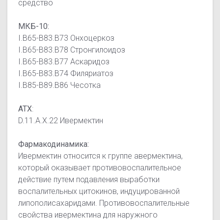
средство
МКБ-10:
I.B65-B83.B73 Онхоцеркоз
I.B65-B83.B78 Стронгилоидоз
I.B65-B83.B77 Аскаридоз
I.B65-B83.B74 Филяриатоз
I.B85-B89.B86 Чесотка
АТХ
:
D.11.A.X.22 Ивермектин
Фармакодинамика:
Ивермектин относится к группе авермектина,
который оказывает противовоспалительное
действие путем подавления выработки
воспалительных цитокинов, индуцированной
липополисахаридами. Противовоспалительные
свойства ивермектина для наружного