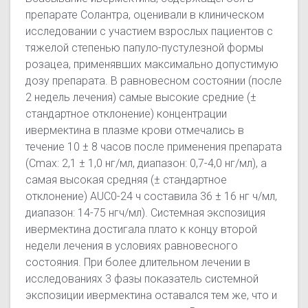
препарате Солантра, оценивали в клиническом
исследовании с участием взрослых пациентов с
тяжелой степенью папуло-пустулезной формы
розацеа, применявших максимально допустимую
дозу препарата. В равновесном состоянии (после
2 недель лечения) самые высокие средние (±
стандартное отклонение) концентрации
ивермектина в плазме крови отмечались в
течение 10 ± 8 часов после применения препарата
(Сmах: 2,1 ± 1,0 нг/мл, диапазон: 0,7-4,0 нг/мл), а
самая высокая средняя (± стандартное
отклонение) AUC0-24 ч составила 36 ± 16 нг ч/мл,
диапазон: 14-75 нгч/мл). Системная экспозиция
ивермектина достигала плато к концу второй
недели лечения в условиях равновесного
состояния. При более длительном лечении в
исследованиях 3 фазы показатель системной
экспозиции ивермектина оставался тем же, что и