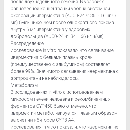
после двухнедельного лечения. В условиях
равновесной концентрации уровни системной
экспозиции ивермектина (AUC0-24 ч: 36 ± 16 нг ч/
мл) были ниже, чем после однократного приема
внутрь 6 мг ивермектина у здоровых
добровольцев (AUC0-24 ч:134 ± 66 нг ч/мл).
Распределение
Исследование in vitro показало, что связывание
ивермектина с белками плазмы крови
(преимущественно с альбумином) составляет
более 99%. Значимого связывания ивермектина с
эритроцитами не наблюдалось.
Метаболизм
В исследованиях in vitro с использованием
микросом печени человека и рекомбинантных
ферментов CYP450 было отмечено, что
ивермектин метаболизируется, главным образом,
за счет ингибиторов CYP3 А4.
Исследования in vitro показали, что ивермектин не