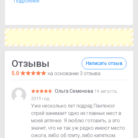
эффективности, переносимости и результатах
Подробнее
лечения. Помните, что отзывы носят
ознакомительный характер и не заменяют
консультацию врача.
Отзывы
Написать отзыв
5.0
на основании 3 отзыва
Ольга Семенова
14 августа,
2019 год
Уже несколько лет подряд Пантенол
спрей занимает одно из главных мест в
моей аптечке. Я люблю готовить, а это
значит, что не так уж редко имеют место
ожоги, либо об плиту, либо кипятком.