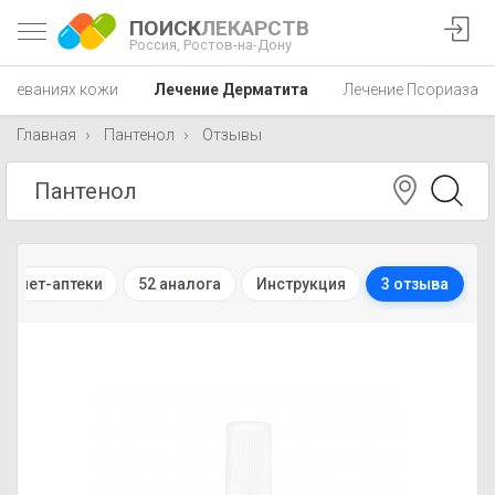
ПОИСК
ЛЕКАРСТВ
Россия,
Ростов-на-Дону
олеваниях кожи
Лечение Дерматита
Лечение Псориаза
Главная
Пантенол
Отзывы
тернет-аптеки
52 аналога
Инструкция
3 отзыва