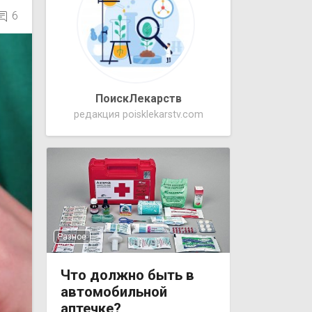
6
ПоискЛекарств
редакция poisklekarstv.com
Разное
Что должно быть в
автомобильной
аптечке?