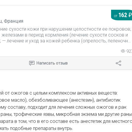
162
от
, Франция
ение сухости кожи при нарушении целостности ее покровов;
 железами в период кормления (лечение сухости сосков и
 — лечение и уход за кожей ребенка (опрелость, пеленочны
зация процесса заживления кожи при мелких повреждениях,
92
нах, кожных раздражениях, хронических язвах, пролежнях,
садке кожи.
Написать отзыв
ей от ожогов с целым комплексом активных веществ:
овое масло), обезболивающее (анестезин), антибиотик
ому составу, подходит для лечения сложных ожогов и ран:
аны, трофические язвы, микробная экзема ми другие раны
рата в том, что в его составе есть анестетик для местног
мать подобные препараты внутрь.