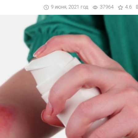
9 июня, 2021 год
37964
4.6