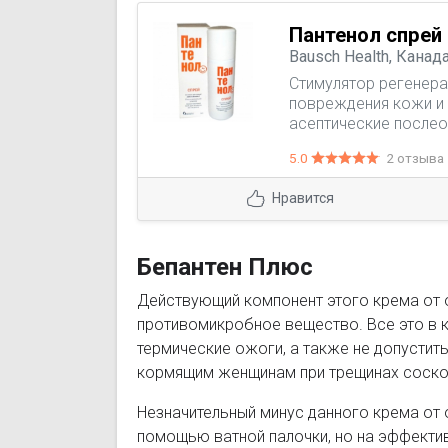
Пантенол спрей
Bausch Health, Канад
Стимулятор регенерац
повреждения кожи и 
асептические послео
пузырчатый дерматит
5.0
2 отзыва
Нравится
Бепантен Плюс
Действующий компонент этого крема от о
противомикробное вещество. Все это в 
термические ожоги, а также не допустить
кормящим женщинам при трещинах соско
Незначительный минус данного крема от о
помощью ватной палочки, но на эффектив