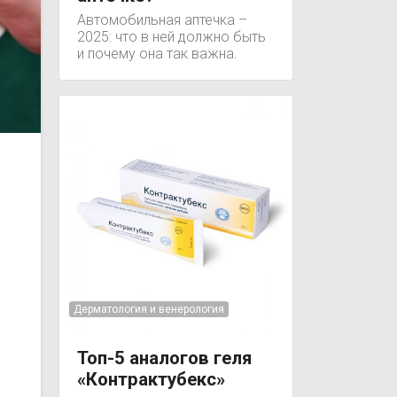
Автомобильная аптечка –
2025: что в ней должно быть
и почему она так важна.
Дерматология и венерология
Топ-5 аналогов геля
«Контрактубекс»