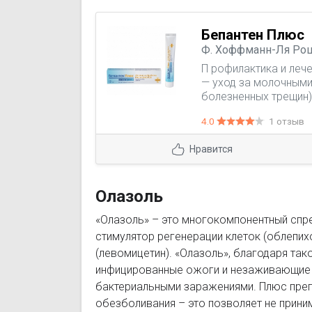
Бепантен Плюс
Ф. Хоффманн-Ля Рош
П рофилактика и леч
— уход за молочными
болезненных трещин);
дерматит); — активи
4.0
1 отзыв
легких ожогах, ссади
трещинах и при пере
Нравится
Олазоль
«Олазоль» – это многокомпонентный спр
стимулятор регенерации клеток (облепих
(левомицетин). «Олазоль», благодаря так
инфицированные ожоги и незаживающие р
бактериальными заражениями. Плюс препа
обезболивания – это позволяет не прини