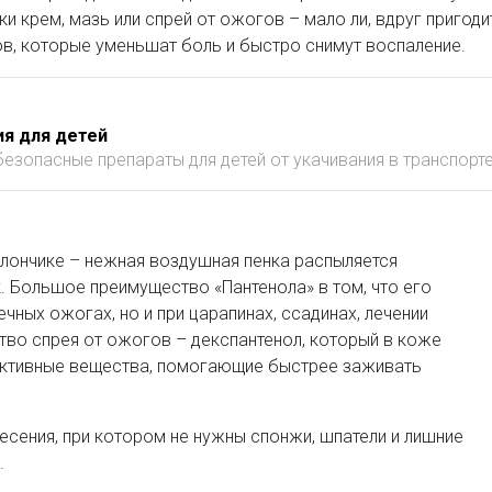
 крем, мазь или спрей от ожогов – мало ли, вдруг пригоди
в, которые уменьшат боль и быстро снимут воспаление.
ия для детей
езопасные препараты для детей от укачивания в транспорте
ллончике – нежная воздушная пенка распыляется
. Большое преимущество «Пантенола» в том, что его
чных ожогах, но и при царапинах, ссадинах, лечении
тво спрея от ожогов – декспантенол, который в коже
активные вещества, помогающие быстрее заживать
есения, при котором не нужны спонжи, шпатели и лишние
.