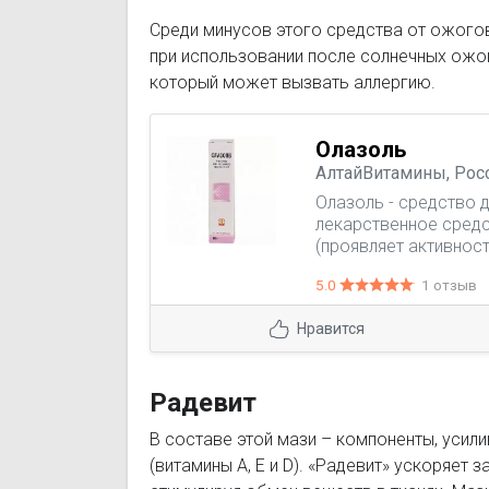
Среди минусов этого средства от ожого
при использовании после солнечных ожого
который может вызвать аллергию.
Олазоль
АлтайВитамины, Рос
Олазоль - средство 
лекарственное средс
(проявляет активнос
грамотрицательных б
5.0
1 отзыв
бруцелл, риккетсий, 
уменьшает экссудаци
Нравится
эпителизации ран. Пр
Радевит
В составе этой мази – компоненты, уси
(витамины А, Е и D). «Радевит» ускоряет