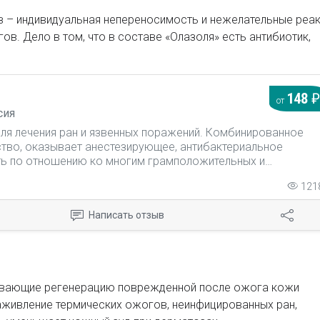
в – индивидуальная непереносимость и нежелательные реа
в. Дело в том, что в составе «Олазоля» есть антибиотик,
148
от
сия
для лечения ран и язвенных поражений. Комбинированное
тво, оказывает анестезирующее, антибактериальное
ть по отношению ко многим грамположительных и
актерий, гноеутворюючих микробов, гемофильная бактерий
121
хламидий, спирохет) и противовоспалительное действие,
ю, способствует регенерации тканей и ускоряет процесс
Написать отзыв
именяется при ожогах.
ливающие регенерацию поврежденной после ожога кожи
 заживление термических ожогов, неинфицированных ран,