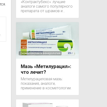
«Контрактубекс»: лучшие
тся.
аналоги самого популярного
препарата от шрамов и
рубцов.
.
Дерматология и венерология
Мазь «Метилурацил»:
что лечит?
Метилурациловая мазь:
показания, аналоги,
применение в косметологии.