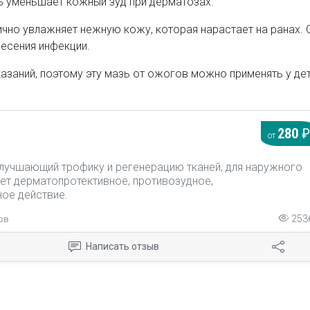
ь уменьшает кожный зуд при дерматозах.
ично увлажняет нежную кожу, которая нарастает на ранах. 
несения инфекции.
казаний, поэтому эту мазь от ожогов можно применять у де
280
от
 улучшающий трофику и регенерацию тканей, для наружного
ет дерматопротективное, противозудное,
ое действие.
ов
253
Написать отзыв