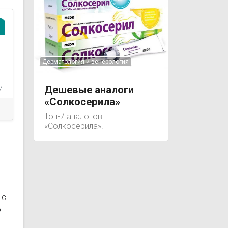
Дерматология и венерология
й
Дешевые аналоги
7
«Солкосерила»
Топ-7 аналогов
«Солкосерила».
 с
о