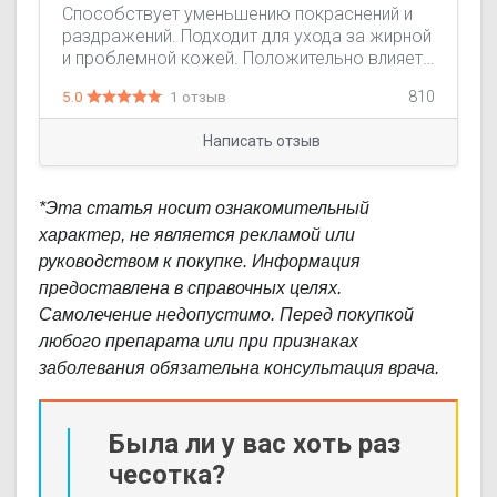
Способствует уменьшению покраснений и
раздражений. Подходит для ухода за жирной
и проблемной кожей. Положительно влияет
на состояние ногтевой пластины.
5.0
1 отзыв
810
Применяется при чесотке, педикулёзе,
псориазе, акне.
Написать отзыв
*Эта статья носит ознакомительный
характер, не является рекламой или
руководством к покупке. Информация
предоставлена в справочных целях.
Самолечение недопустимо. Перед покупкой
любого препарата или при признаках
заболевания обязательна консультация врача.
Была ли у вас хоть раз
чесотка?