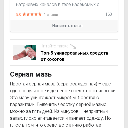
натриевых каналов в теле насекомых с
угнетением нервной проводимости и
5.0
1 отзыв
1160
развитием паралича тела паразита. За счет
этого реализовывается
Написать отзыв
противопедикулезное действие,
инсектецидный эффект. Препарат оказывает
влияние на гнид, личинок, особей лобковых и
головных вшей, клещей, блох, экопаразитов
Читайте также
(семейство членистоногих). Эффект
Топ-5 универсальных средств
препарата длительный – 2-6 недель. Для
от ожогов
противочесоточного эффекта достаточно
однократного применения
Серная мазь
Простая серная мазь (сера осажденная) – еще
одно популярное и дешевое средство от чесотки.
Эта мазь уничтожает микробы, борется с
паразитами. Вылечить чесотку серной мазью
можно за пять дней. Из минусов – неприятный
запах, плохо впитывается и пачкает одежду. Но
плюс в том, что средство отлично работает