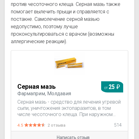
против чесоточного клеща. Серная мазь также
помогает вылечить прыщи и справляется с
постакне. Самолечение серной мазью
недопустимо, поэтому лучше
проконсультироваться с врачом (возможны
аллергические реакции).
Серная мазь
25
от
Фармаприм, Молдавия
Серная мазь - средство для лечения угревой
сыпи, уничтожения эктопаразитов, в том
числе чесоточного клеща. При наружном
применении сера оказывает
4.5
2 отзыва
514
кератолитическое, умеренное
антисептическое, умеренное
Написать отзыв