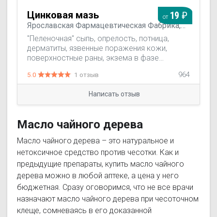
Цинковая мазь
19
от
Ярославская Фармацевтическая Фабрика,
Россия
"Пеленочная" сыпь, опрелость, потница,
дерматиты, язвенные поражения кожи,
поверхностные раны, экзема в фазе
обострения, простой герпес, стрептодермия,
5.0
1 отзыв
964
трофические язвы, ожоги, пролежни.
Написать отзыв
Масло чайного дерева
Масло чайного дерева – это натуральное и
нетоксичное средство против чесотки. Как и
предыдущие препараты, купить масло чайного
дерева можно в любой аптеке, а цена у него
бюджетная. Сразу оговоримся, что не все врачи
назначают масло чайного дерева при чесоточном
клеще, сомневаясь в его доказанной