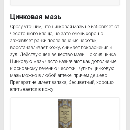
противогрибковое и противопаразитарное
действие. При взаимодействии серы с
органическими веществами кожи
Цинковая мазь
образуются пентатионовая кислота и
сульфиды, обусловливающие
Сразу уточним, что цинковая мазь не избавляет от
вышеуказанные эффекты.
чесоточного клеща, но зато очень хорошо
заживляет ранки после лечения чесотки,
восстанавливает кожу, снимает покраснения и
зуд. Действующее вещество мази – оксид цинка.
Цинковую мазь часто назначают как дополнение
к основному лечению чесотки. Купить цинковую
мазь можно в любой аптеке, причем дешево.
Препарат не имеет запаха, бесцветный, хорошо
впитывается в кожу.