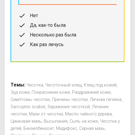
Нет
Да, как-то была
Несколько раз была
Как раз лечусь
Темы:
Чесотка
Чесоточный клещ
Клещ под кожей
Зуд кожи
Покраснение кожи
Раздражение кожи
Симптомы чесотки
Причины чесотки
Личная гигиена
Sarcoptes scabiei
Заражение чесоткой
Лечение
чесотки
Мази от чесотки
Масло чайного дерева
Цинковая мазь
Высыпания
Сыпь на коже
Чесотка у
детей
Бензилбензоат
Медифокс
Серная мазь