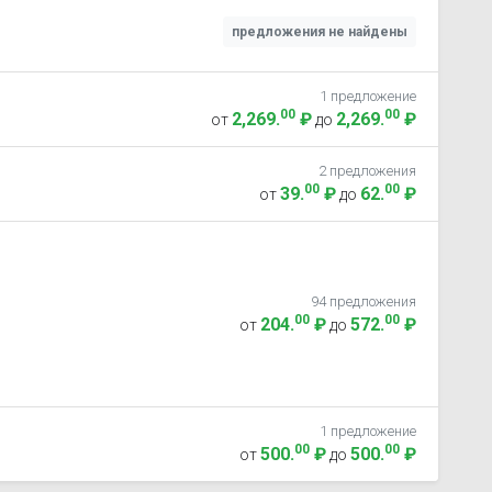
предложения не найдены
1 предложение
00
00
2,269
.
₽
2,269
.
₽
от
до
2 предложения
00
00
39
.
₽
62
.
₽
от
до
94 предложения
00
00
204
.
₽
572
.
₽
от
до
1 предложение
00
00
500
.
₽
500
.
₽
от
до