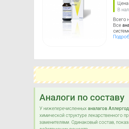
Цена
В нал
Всего 
Все
ан
систем
(анато
Подро
Дейст
Аналоги по составу
У нижеперечисленных
аналагов Аллерго
химической структуре лекарственного п
заменителями. Одинаковый состав, показ