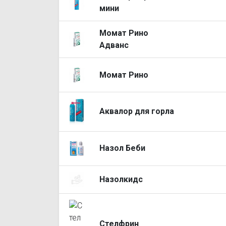
мини
Момат Рино
Адванс
Момат Рино
Аквалор для горла
Назол Беби
Назолкидс
Стелфрин