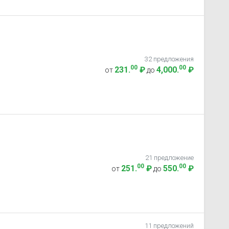
32 предложения
00
00
231
.
₽
4,000
.
₽
от
до
21 предложение
00
00
251
.
₽
550
.
₽
от
до
11 предложений