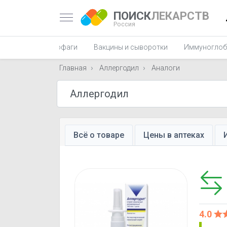
ПОИСК
ЛЕКАРСТВ
Россия
фаги, пиобактериофаги
Вакцины и сыворотки
Иммуноглоб
Главная
Аллергодил
Аналоги
Всё о товаре
Цены в аптеках
4.0