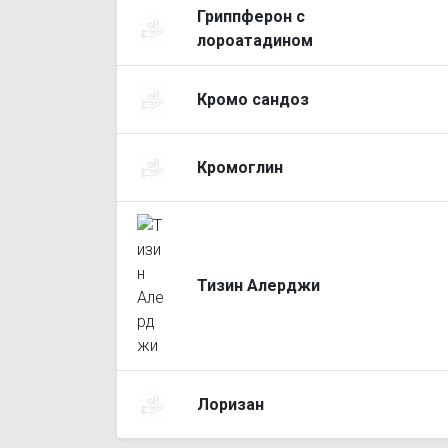
Гриппферон с
лороатадином
Кромо сандоз
Кромоглин
Тизин Алерджи
Лоризан