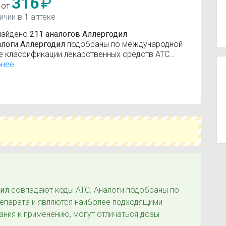
316
₽
 от
ичии в 1 аптеке
найдено
211 аналогов Аллергодил
алоги Аллергодил
подобраны по международной
е классификации лекарственных средств АТС
мо-терапевтическо-химическая классификация).
бнее
вующие вещества:
Азеластин
дил
совпадают коды ATC. Аналоги подобраны по
репарата и являются наиболее подходящими
ания к применению, могут отличаться дозы