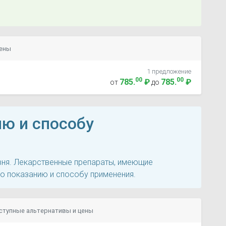
цены
1 предложение
00
00
785
.
₽
785
.
₽
от
до
ию и способу
овня. Лекарственные препараты, имеющие
по показанию и способу применения.
ступные альтернативы и цены