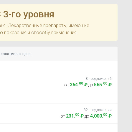
 3-го уровня
овня. Лекарственные препараты, имеющие
по показания и способу применения.
тернативы и цены
8 предложений
00
00
364
.
₽
565
.
₽
от
до
82 предложения
00
00
231
.
₽
4,000
.
₽
от
до