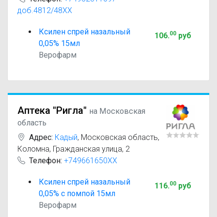
доб.4812/48XX
Ксилен спрей назальный
00
106
.
руб
0,05% 15мл
Верофарм
Аптека "Ригла"
на Московская
область
Адрес:
Кадый
,
Московская область,
Коломна, Гражданская улица, 2
Телефон:
+749661650XX
Ксилен спрей назальный
00
116
.
руб
0,05% с помпой 15мл
Верофарм