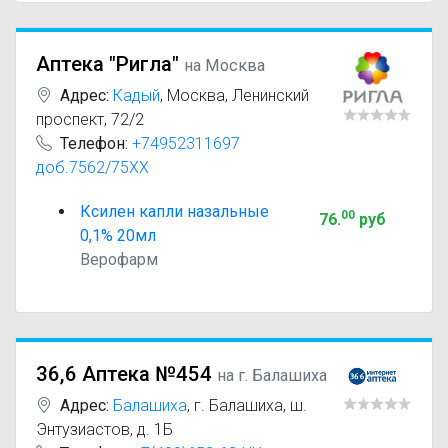
Аптека "Ригла"
на Москва
Адрес:
Кадый
,
Москва, Ленинский
проспект, 72/2
Телефон:
+74952311697
доб.7562/75XX
Ксилен капли назальные
00
76
.
руб
0,1% 20мл
Верофарм
36,6 Аптека №454
на г. Балашиха
Адрес:
Балашиха
,
г. Балашиха, ш.
Энтузиастов, д. 1Б