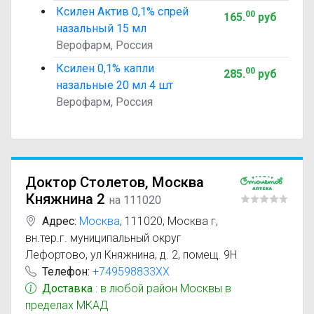
Ксилен Актив 0,1% спрей
00
165
.
руб
назальный 15 мл
Верофарм, Россия
Ксилен 0,1% капли
00
285
.
руб
назальные 20 мл 4 шт
Верофарм, Россия
Доктор Столетов, Москва
Княжнина 2
на 111020
Адрес:
Москва
,
111020, Москва г,
вн.тер.г. муниципальный округ
Лефортово, ул Княжнина, д. 2, помещ. 9Н
Телефон:
+749598833XX
Доставка
: в любой район Москвы в
пределах МКАД