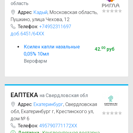
область
Адрес:
Кадый
,
Московская область,
Пушкино, улица Чехова, 12
Телефон:
+74952311697
доб.6451/64XX
Ксилен капли назальные
00
42
.
руб
0,05% 10мл
Верофарм
ЕАПТЕКА
на Свердловская обл
Адрес:
Екатеринбург
,
Свердловская
обл, Екатеринбург г, Крестинского ул,
дом № 6
Телефон:
495790771172XX
Доставка
: Круглосуточная доставка