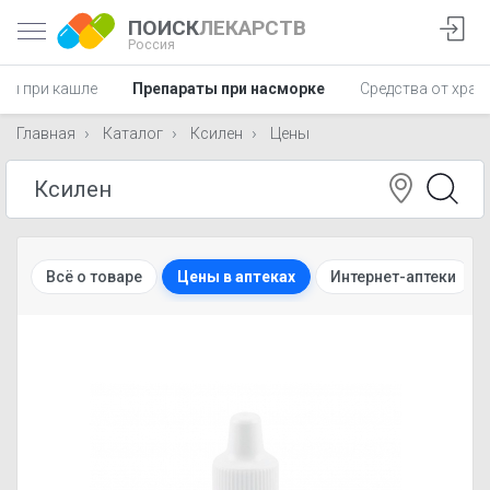
ПОИСК
ЛЕКАРСТВ
Россия
ты при кашле
Препараты при насморке
Средства от храп
Главная
Каталог
Ксилен
Цены
Всё о товаре
Цены в аптеках
Интернет-аптеки