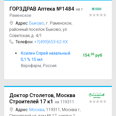
ГОРЗДРАВ Аптека №1484
на г.
Раменское
Адрес:
Быково
,
г. Раменское,
районный поселок Быково, ул.
Советская, д. 4/1
Телефон:
+7(499)653-62-XX
Ксилен Спрей назальный
00
154
.
руб
0,1 % 15 мл
Верофарм, Россия
Доктор Столетов, Москва
Строителей 17 к1
на 119311
Адрес:
Москва
,
119311, Москва г,
Строителей ул, дом № 17, корпус 1