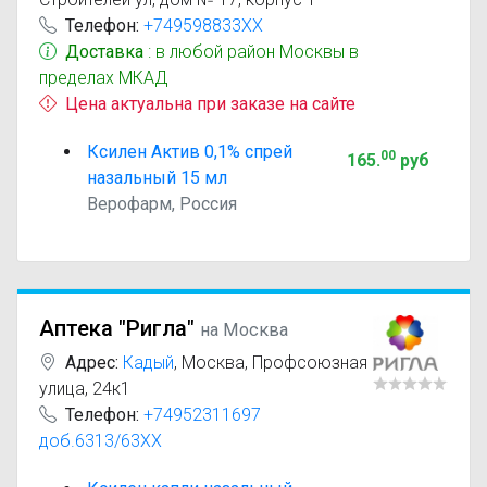
Телефон:
+749598833XX
Доставка
: в любой район Москвы в
пределах МКАД
Цена актуальна при заказе на сайте
Ксилен Актив 0,1% спрей
00
165
.
руб
назальный 15 мл
Верофарм, Россия
Аптека "Ригла"
на Москва
Адрес:
Кадый
,
Москва, Профсоюзная
улица, 24к1
Телефон:
+74952311697
доб.6313/63XX