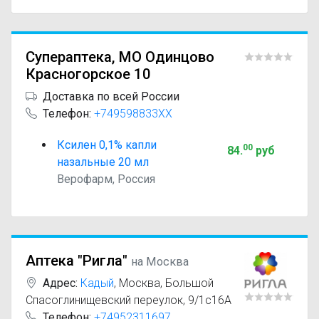
Супераптека, МО Одинцово
Красногорское 10
Доставка по всей России
Телефон:
+749598833XX
Ксилен 0,1% капли
00
84
.
руб
назальные 20 мл
Верофарм, Россия
Аптека "Ригла"
на Москва
Адрес:
Кадый
,
Москва, Большой
Спасоглинищевский переулок, 9/1с16А
Телефон:
+74952311697