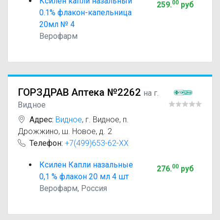
Ксилен капли назальный
00
259
.
руб
0.1% флакон-капельница
20мл № 4
Верофарм
ГОРЗДРАВ Аптека №2262
на г.
Видное
Адрес:
Видное
,
г. Видное, п.
Дрожжино, ш. Новое, д. 2
Телефон:
+7(499)653-62-XX
Ксилен Капли назальные
00
276
.
руб
0,1 % флакон 20 мл 4 шт
Верофарм, Россия