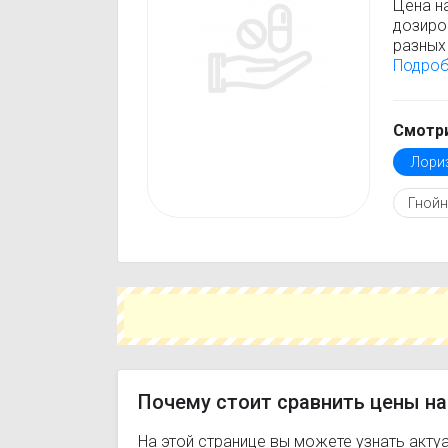
Цена н
дозиро
разных 
Лориза
Подро
стоимо
только
Перед 
Смотри
инстру
Лори
против
подобр
Гнойн
вещест
Чтобы 
свой г
сэконо
цене и 
Почему стоит сравнить цены на
На этой странице вы можете узнать акту