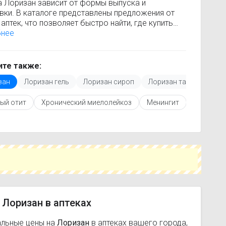
а Лоризан зависит от формы выпуска и
вки. В каталоге представлены предложения от
аптек, что позволяет быстро найти, где купить
н по минимальной цене. Информация о
бнее
сти регулярно обновляется, поэтому вы видите
 актуальные данные.
покупкой рекомендуется ознакомиться с
те также:
кцией по применению, показаниями и
зан
Лоризан гель
Лоризан сироп
Лоризан таблетки
опоказаниями. При необходимости вы можете
ать аналоги Лоризан с похожим действующим
ый отит
Хронический миелолейкоз
Менингит
Кандидоз
вом или более доступной ценой.
купить Лоризан в ближайшей аптеке, укажите
ород и сравните предложения. Это поможет
мить время и выбрать оптимальный вариант по
наличию.
 Лоризан в аптеках
альные цены на
Лоризан
в аптеках вашего города,