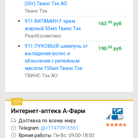
(50г) Твинс Тэк АО
Твинс Тэк
911 ВИТАМИН F крем
00
163
.
руб
жирный 50мл Твинс Тэк
РеалКосметикс
911 ЛУКОВЫЙ шампунь от
00
190
.
руб
выпадения волос и
облысения с репейным
маслом 150мл Твинс Тэк
ТВИНС Тэк АО
топ
Интернет-аптека А-Фарм
Доставка по всему миру
Telegram:
@+77479916561
Время работы:
Пн-Вс: 09:00-18:00