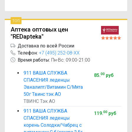
топ
Аптека оптовых цен
"REDapteka"
Доставка по всей России
Телефон:
+7 (495) 252-08-XX
Время работы:
Пн-Вс: 09:00-21:00
911 ВАША СЛУЖБА
00
85
.
руб
СПАСЕНИЯ леденцы
Эвкалипт/Витамин С/Мята
50г Твинс тэк АО
ТВИНС Тэк АО
911 ВАША СЛУЖБА
00
119
.
руб
СПАСЕНИЯ леденцы
корень Солодки/Чабрец с