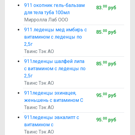
911 окопник гель-бальзам
00
83
.
руб
для тела туба 100мл
Мирролла Лаб ООО
911 леденцы мед имбирь с
00
85
.
руб
витамином с леденцы по
2,5г
Твинс Тэк АО
911леденцы шалфей липа
00
85
.
руб
с витамином с леденцы по
2,5г
Твинс Тэк АО
911леденцы эхинацея,
00
95
.
руб
женьшень с витамином С
Твинс Тэк АО
911леденцы эвкалипт с
00
95
.
руб
витамином с
Твинс Тэк АО