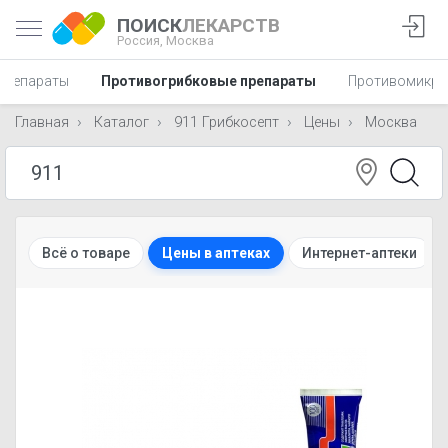
ПОИСК
ЛЕКАРСТВ
Россия,
Москва
 препараты
Противогрибковые препараты
Противомикро
Главная
Каталог
911 Грибкосепт
Цены
Москва
Всё о товаре
Цены в аптеках
Интернет-аптеки